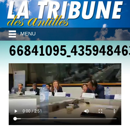
MENU
66841095_43594846