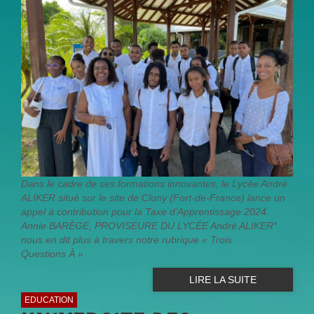
Dans le cadre de ses formations innovantes, le Lycée André
ALIKER situé sur le site de Cluny (Fort-de-France) lance un
appel à contribution pour la Taxe d’Apprentissage 2024.
Annie BARÈGE, PROVISEURE DU LYCÉE André ALIKER*
nous en dit plus à travers notre rubrique « Trois
Questions À »
LIRE LA SUITE
EDUCATION