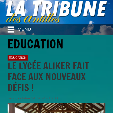
MENU
EDUCATION
EDUCATION
LE LYCÉE ALIKER FAIT
FACE AUX NOUVEAUX
DÉFIS !
Jeudi, octobre 24, 2024 - 16:38