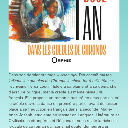
Dans son dernier ouvrage «
Adan djol
T
an
c
henfè mil tet-
la
/
Dans les gueules de
C
hronos
l
e chien
-
fer
à mille têtes »,
l’écrivaine Térèz Léotin, fidèle à sa plume et à sa démarche
d’écriture bilingue, met le créole au même niveau du
français. Elle propose un roman structuré en deux parties, où
le créole ouvre la danse en première partie, avant de laisser
place à sa traduction en français dans la seconde. Marie-
Anne Joseph, étudiante en Master en Langues, Littérature et
Civilisations étrangères et Régionale, nous relate la richesse
lexicale de ce roman qui, sans nul doute, demeurera un