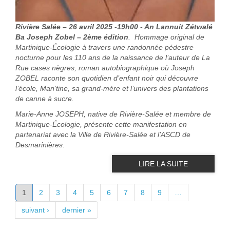
Rivière Salée – 26 avril 2025 -19h00 - An Lannuit Zétwalé
Ba Joseph Zobel – 2ème édition
. Hommage original de
Martinique-Écologie à travers une randonnée pédestre
nocturne pour les 110 ans de la naissance de l’auteur de La
Rue cases nègres, roman autobiographique où Joseph
ZOBEL raconte son quotidien d’enfant noir qui découvre
l’école, Man’tine, sa grand-mère et l’univers des plantations
de canne à sucre.
Marie-Anne JOSEPH, native de Rivière-Salée et membre de
Martinique-Écologie, présente cette manifestation en
partenariat avec la Ville de Rivière-Salée et l’ASCD de
Desmarinières.
LIRE LA SUITE
PAGES
1
2
3
4
5
6
7
8
9
…
suivant ›
dernier »