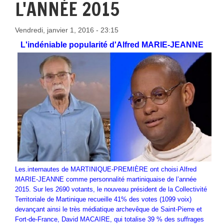
L'ANNÉE 2015
Vendredi, janvier 1, 2016 - 23:15
L'indéniable popularité d'Alfred MARIE-JEANNE
Les.internautes de MARTINIQUE-PREMIÈRE ont choisi Alfred
MARIE-JEANNE comme personnalité martiniquaise de l’année
2015. Sur les 2690 votants, le nouveau président de la Collectivité
Territoriale de Martinique recueille 41% des votes (1099 voix)
devançant ainsi le très médiatique archevêque de Saint-Pierre et
Fort-de-France, David MACAIRE, qui totalise 39 % des suffrages