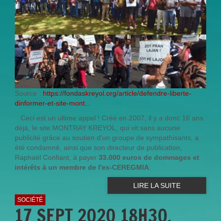
Source :
https://fondaskreyol.org/article/defendre-liberte-
dinformer-et-site-mont...
Ceci est un ultime appel ! Créé en 2007, il y a donc 16 ans
déjà, le site MONTRAY KREYOL, qui vit sans aucune
publicité grâce au soutien d'un groupe de sympathisants, a
été condamné, ainsi que son directeur de publication,
Raphaël Confiant, à payer
33.000 euros de dommages et
intérêts à un
membre de l'ex-CEREGMIA
.
LIRE LA SUITE
SOCIÉTÉ
17 SEPT 2020 18H30.