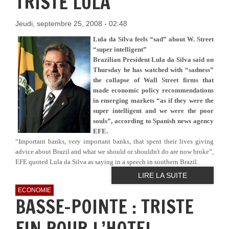
TRISTE LULA
Jeudi, septembre 25, 2008 - 02:48
Lula da Silva feels “sad” about W. Street
“super intelligent”
Brazilian President Lula da Silva said on
Thursday he has watched with “sadness”
the collapse of Wall Street firms that
made economic policy recommendations
in emerging markets “as if they were the
super intelligent and we were the poor
souls”, according to Spanish news agency
EFE.
“Important banks, very important banks, that spent their lives giving
advice about Brazil and what we should or shouldn't do are now broke”,
EFE quoted Lula da Silva as saying in a speech in southern Brazil.
LIRE LA SUITE
ECONOMIE
BASSE-POINTE : TRISTE
FIN POUR L’HOTEL