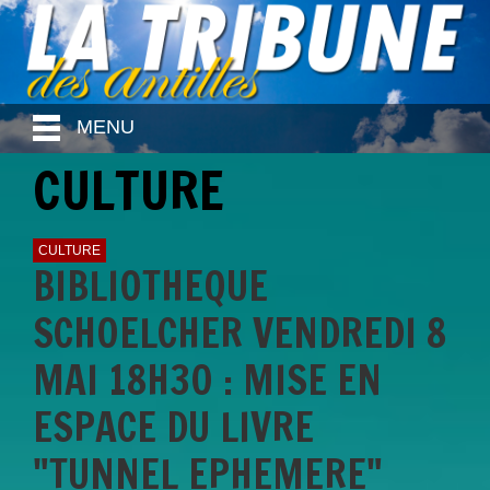
MENU
CULTURE
CULTURE
BIBLIOTHEQUE
SCHOELCHER VENDREDI 8
MAI 18H30 : MISE EN
ESPACE DU LIVRE
"TUNNEL EPHEMERE"