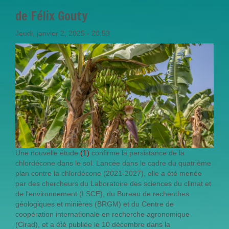
de Félix Gouty
Jeudi, janvier 2, 2025 - 20:53
Une nouvelle étude
(1)
confirme la persistance de la
chlordécone dans le sol. Lancée dans le cadre du quatrième
plan contre la chlordécone (2021-2027), elle a été menée
par des chercheurs du Laboratoire des sciences du climat et
de l'environnement (LSCE), du Bureau de recherches
géologiques et minières (BRGM) et du Centre de
coopération internationale en recherche agronomique
(Cirad), et a été publiée le 10 décembre dans la