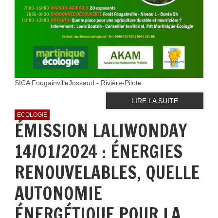
SICA FougainvilleJossaud - Rivière-Pilote
LIRE LA SUITE
ECOLOGIE
ÉMISSION LALIWONDAY
14/01/2024 : ÉNERGIES
RENOUVELABLES, QUELLE
AUTONOMIE
ÉNERGÉTIQUE POUR LA