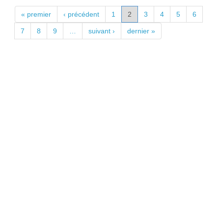
PAGES
« premier
‹ précédent
1
2
3
4
5
6
7
8
9
…
suivant ›
dernier »