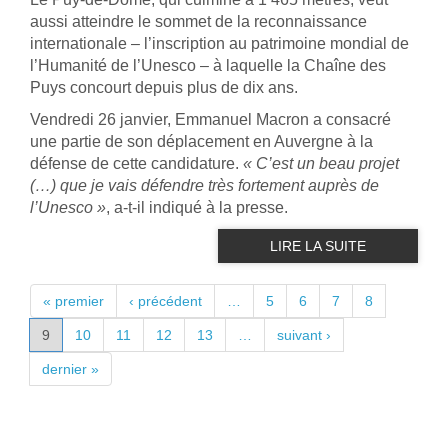
aussi atteindre le sommet de la reconnaissance
internationale – l’inscription au patrimoine mondial de
l’Humanité de l’Unesco – à laquelle la Chaîne des
Puys concourt depuis plus de dix ans.
Vendredi 26 janvier, Emmanuel Macron a consacré
une partie de son déplacement en Auvergne à la
défense de cette candidature.
« C’est un beau projet
(…) que je vais défendre très fortement auprès de
l’Unesco »
, a-t-il indiqué à la presse.
LIRE LA SUITE
PAGES
« premier
‹ précédent
…
5
6
7
8
9
10
11
12
13
…
suivant ›
dernier »