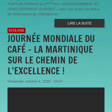
ème
FORT-DE-FRANCE du 2
Prix « ENVIRONNEMENT ET
DEVELOPPEMENT DURABLE » pour son action en faveur
de l’information du Chlordécone
LIRE LA SUITE
ECOLOGIE
JOURNÉE MONDIALE DU
CAFÉ - LA MARTINIQUE
SUR LE CHEMIN DE
L’EXCELLENCE !
Dimanche, octobre 4, 2020 - 13:47
LE PARC NATUREL DE
MARTINIQUE EN ACTIONS