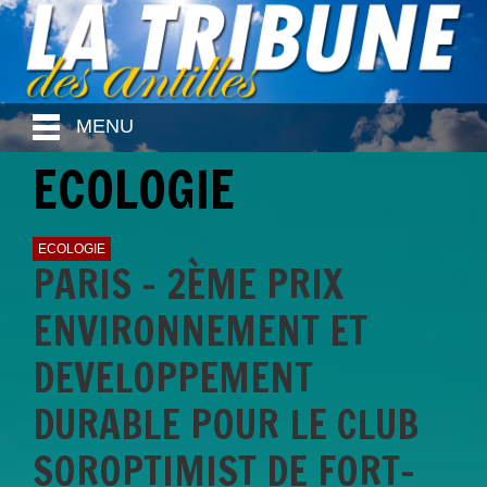
MENU
ECOLOGIE
ECOLOGIE
PARIS - 2ÈME PRIX
ENVIRONNEMENT ET
DEVELOPPEMENT
DURABLE POUR LE CLUB
SOROPTIMIST DE FORT-