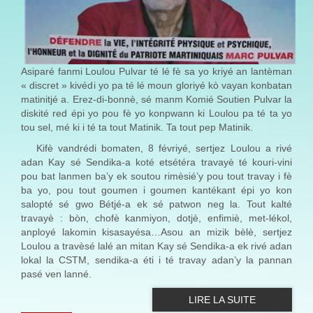
Asiparé fanmi Loulou Pulvar té lé fè sa yo kriyé an lantèman
« discret » kivédi yo pa té lé moun gloriyé kò vayan konbatan
matinitjé a. Erez-di-bonnè, sé manm Komié Soutien Pulvar la
diskité red épi yo pou fè yo konpwann ki Loulou pa té ta yo
tou sel, mé ki i té ta tout Matinik. Ta tout pep Matinik.
Kifè vandrédi bomaten, 8 févriyé, sertjez Loulou a rivé
adan Kay sé Sendika-a koté etsétéra travayè té kouri-vini
pou bat lanmen ba’y ek soutou rimèsié’y pou tout travay i fè
ba yo, pou tout goumen i goumen kantékant épi yo kon
salopté sé gwo Bétjé-a ek sé patwon neg la. Tout kalté
travayè : bòn, chofè kanmiyon, dotjè, enfimiè, met-lékol,
anployé lakomin kisasayésa…Asou an mizik bèlè, sertjez
Loulou a travèsé lalé an mitan Kay sé Sendika-a ek rivé adan
lokal
la CSTM
, sendika-a éti i té travay adan’y la pannan
pasé ven lanné.
LIRE LA SUITE