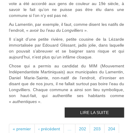
vote a été accordé aux gens de couleur au 19è siècle, à
savoir le fait qu’on ne puisse pas être élu dans une
commune si l’on n’y est pas né.
Au Lamentin, par exemple, il faut, comme disent les natifs de
l’endroit, «
avoir bu l’eau du Longvilliers
».
Il s’agit d’une petite rivière, petite cousine de la Lézarde
immortalisée par Edouard Glissant, jadis jolie, dans laquelle
on pouvait s’abreuver et se baigner sans risque et qui
aujourd’hui, n’est plus qu’un infâme cloaque.
Chose qui a permis au candidat du MIM (Mouvement
Indépendantiste Martiniquais) aux municipales du Lamentin,
Daniel Marie-Sainte, non-natif de l’endroit, d’ironiser en
disant que de nos jours, il ne fallait surtout pas boire l’eau du
Longvilliers. Chaque commune a ainsi son lieu symbolique,
son haut-fait, qui authentifie ses habitants comme
«
authentiques
».
LIRE LA SUITE
PAGES
« premier
‹ précédent
…
202
203
204