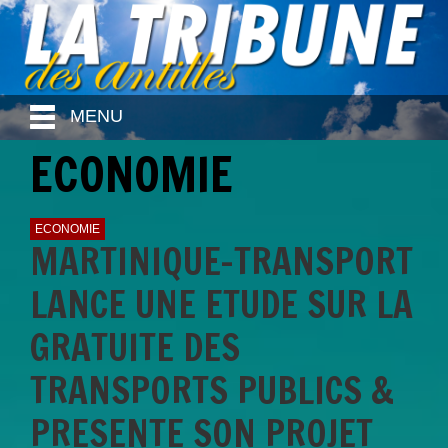
MENU
ECONOMIE
ECONOMIE
MARTINIQUE-TRANSPORT
LANCE UNE ETUDE SUR LA
GRATUITE DES
TRANSPORTS PUBLICS &
PRESENTE SON PROJET