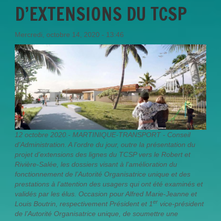
D’EXTENSIONS DU TCSP
Mercredi, octobre 14, 2020 - 13:46
12 octobre 2020.- MARTINIQUE-TRANSPORT - Conseil
d’Administration. A l’ordre du jour, outre la présentation du
projet d’extensions des lignes du TCSP vers le Robert et
Rivière-Salée, les dossiers visant à l’amélioration du
fonctionnement de l’Autorité Organisatrice unique et des
prestations à l’attention des usagers qui ont été examinés et
validés par les élus. Occasion pour Alfred Marie-Jeanne et
er
Louis Boutrin, respectivement Président et 1
vice-président
de l’Autorité Organisatrice unique, de soumettre une