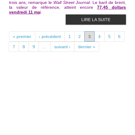
trois ans, remarque le
Wall Street Journal
. Le baril de brent,
la valeur de référence, atteint encore
77,45 dollars
vendredi 11 ma
i.
LIRE LA SUITE
PAGES
« premier
‹ précédent
1
2
3
4
5
6
7
8
9
…
suivant ›
dernier »