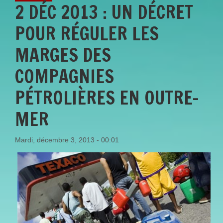
2 DÉC 2013 : UN DÉCRET
POUR RÉGULER LES
MARGES DES
COMPAGNIES
PÉTROLIÈRES EN OUTRE-
MER
Mardi, décembre 3, 2013 - 00:01