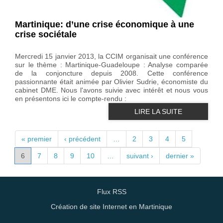
Martinique: d’une crise économique à une
crise sociétale
Mercredi 15 janvier 2013, la CCIM organisait une conférence
sur le thème : Martinique-Guadeloupe : Analyse comparée
de la conjoncture depuis 2008. Cette conférence
passionnante était animée par Olivier Sudrie, économiste du
cabinet DME. Nous l'avons suivie avec intérêt et nous vous
en présentons ici le compte-rendu :
LIRE LA SUITE
PAGES
« premier
‹ précédent
…
2
3
4
5
6
7
8
9
10
…
suivant ›
dernier »
Flux RSS
Création de site Internet en Martinique