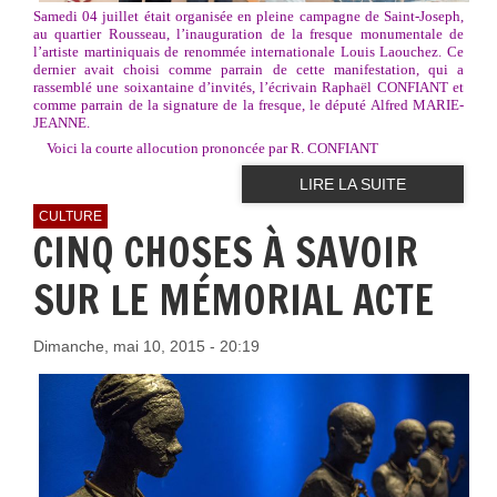
Samedi 04 juillet était organisée en pleine campagne de Saint-Joseph,
au quartier Rousseau, l’inauguration de la fresque monumentale de
l’artiste martiniquais de renommée internationale Louis Laouchez. Ce
dernier avait choisi comme parrain de cette manifestation, qui a
rassemblé une soixantaine d’invités, l’écrivain Raphaël CONFIANT et
comme parrain de la signature de la fresque, le député Alfred MARIE-
JEANNE.
Voici la courte allocution prononcée par R. CONFIANT
LIRE LA SUITE
CULTURE
CINQ CHOSES À SAVOIR
SUR LE MÉMORIAL ACTE
Dimanche, mai 10, 2015 - 20:19