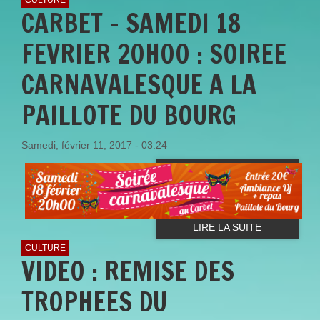
CARBET - SAMEDI 18
FEVRIER 20H00 : SOIREE
CARNAVALESQUE A LA
PAILLOTE DU BOURG
Samedi, février 11, 2017 - 03:24
LIRE LA SUITE
CULTURE
VIDEO : REMISE DES
TROPHEES DU