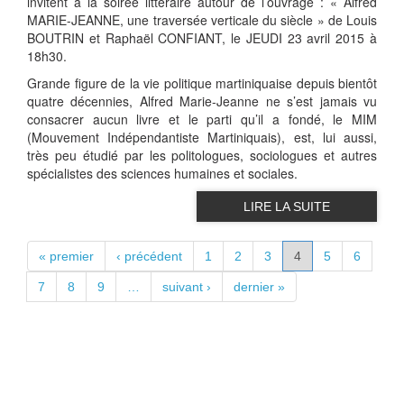
invitent à la soirée littéraire autour de l’ouvrage : « Alfred
MARIE-JEANNE, une traversée verticale du siècle » de Louis
BOUTRIN et Raphaël CONFIANT, le JEUDI 23 avril 2015 à
18h30.
Grande figure de la vie politique martiniquaise depuis bientôt
quatre décennies, Alfred Marie-Jeanne ne s’est jamais vu
consacrer aucun livre et le parti qu’il a fondé, le MIM
(Mouvement Indépendantiste Martiniquais), est, lui aussi,
très peu étudié par les politologues, sociologues et autres
spécialistes des sciences humaines et sociales.
LIRE LA SUITE
PAGES
« premier
‹ précédent
1
2
3
4
5
6
7
8
9
…
suivant ›
dernier »