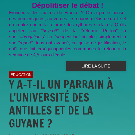
Dépolitiser le débat !
Frondeurs, les maires de France ? On a pu le penser
ces derniers jours, au vu des tirs nourris d'élus de droite et
du centre contre la réforme des rythmes scolaires. Qu'ils
appellent au
"boycott"
de la "réforme Peillon", à
son
"abrogation",
à sa
"suspension"
ou plus simplement à
son
"report",
tous ont avancé, en guise de justification, le
coût que fait erséqunaphçules communes le retour à la
semaine de 4,5 jours d'école.
LIRE LA SUITE
EDUCATION
Y A-T-IL UN PARRAIN À
L'UNIVERSITÉ DES
ANTILLES ET DE LA
GUYANE ?