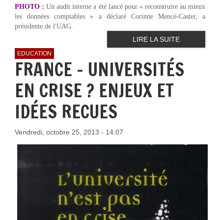
PHOTO :
Un audit interne a été lancé pour « reconstruire au mieux
les données comptables » a déclaré Corinne Mencé-Caster, a
présidente de l'UAG.
LIRE LA SUITE
EDUCATION
FRANCE - UNIVERSITÉS
EN CRISE ? ENJEUX ET
IDÉES RECUES
Vendredi, octobre 25, 2013 - 14:07