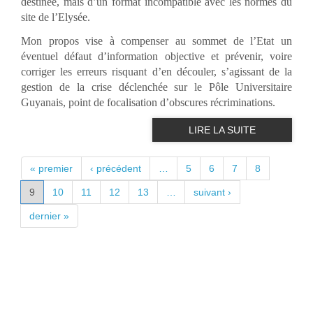
destinée, mais d’un format incompatible avec les normes du
site de l’Elysée.
Mon propos vise à compenser au sommet de l’Etat un
éventuel défaut d’information objective et prévenir, voire
corriger les erreurs risquant d’en découler, s’agissant de la
gestion de la crise déclenchée sur le Pôle Universitaire
Guyanais, point de focalisation d’obscures récriminations.
LIRE LA SUITE
PAGES
« premier
‹ précédent
…
5
6
7
8
9
10
11
12
13
…
suivant ›
dernier »