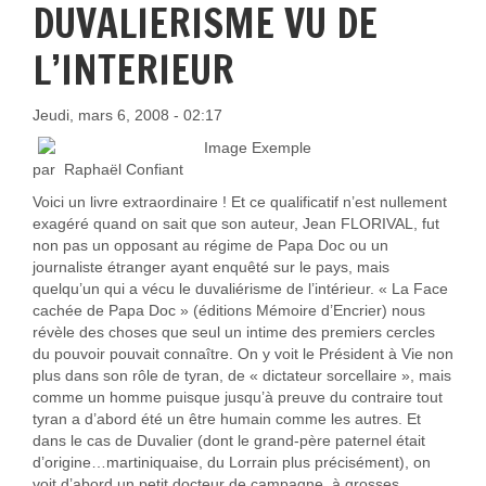
DUVALIERISME VU DE
L’INTERIEUR
Jeudi, mars 6, 2008 - 02:17
par
Raphaël Confiant
Voici un livre extraordinaire ! Et ce qualificatif n’est nullement
exagéré quand on sait que son auteur, Jean FLORIVAL, fut
non pas un opposant au régime de Papa Doc ou un
journaliste étranger ayant enquêté sur le pays, mais
quelqu’un qui a vécu le duvaliérisme de l’intérieur. «
La Face
cachée de Papa Doc » (éditions Mémoire d’Encrier) nous
révèle des choses que seul un intime des premiers cercles
du pouvoir pouvait connaître. On y voit le Président à Vie non
plus dans son rôle de tyran, de « dictateur sorcellaire », mais
comme un homme puisque jusqu’à preuve du contraire tout
tyran a d’abord été un être humain comme les autres. Et
dans le cas de Duvalier (dont le grand-père paternel était
d’origine…martiniquaise, du Lorrain plus précisément), on
voit d’abord un petit docteur de campagne, à grosses