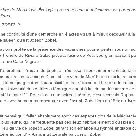
re de Martinique-Écologie, présente cette manifestation en partenari
ières.
h ZOBEL ?
ne continuité d’une démarche en 4 actes visant à mieux découvrir à la 
tre saléen qu’est Joseph Zobel.
vions profité de la présence des vacanciers pour arpenter sous un sol
 Trénelle de Rivière-Salée jusqu’à l’usine de Petit-bourg en passant pa
« La rue Case Nègre ».
 d’approfondir l’œuvre du poète en réunissant des conférenciers de talen
on où il a connu Joseph Zobel et l’univers de Man’Tine ce qui lui a perm
 témoignages dont l’authenticité et la précision ont forgé l’admiration.
à l’Université des Antilles a témoigné quant à lui, de sa découverte de 
“Le sportif ’’. Pour clore cette soirée littéraire, c’est l’écrivain Raphaë
até avec humour sa rencontre avec Joseph Zobel lors du “Prix du livre
t pensé qu’il fallait absolument sortir des espaces clos de la Médiath
 plus jeune, qui ne fréquente pas ces lieux habituellement d’où l’idée d
 lieu de vie de Joseph Zobel durant son enfance au rythme endiablé d
 1ère édition d’ « An lannuit Zétwalé ba Joseph Zobel »