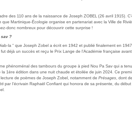
le cadre des 110 ans de la naissance de Joseph ZOBEL (26 avril 1915). C’
n que Martinique-Écologie organise en partenariat avec la Ville de Riviè
ez-donc nombreux pour découvrir cette surprise !
 sav ?
“Diab-la “ que Joseph Zobel a écrit en 1942 et publié finalement en 1947
fut déjà un succès et reçu le Prix Lange de l’Académie française avant
thme phénoménal des tambours du groupe à pied Nou Pa Sav qui a ten
e la 1ère édition dans une nuit chaude et étoilée de juin 2024. Ce premi
la lecture de poèmes de Joseph Zobel, notamment de
Présages
, dont d
ti
par l’écrivain Raphaël Confiant qui honora de sa présente, du début 
el.