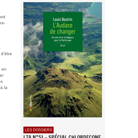
est
re-
.
 d’être
u en
er
es
à la
LES DOSSIERS
LTA N°51 - SPÉCIAL CHLORDECONE