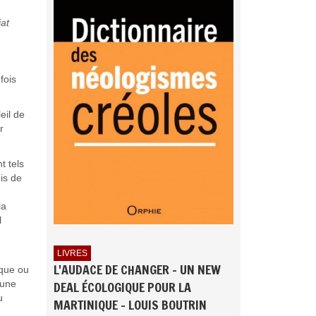
at
fois
eil de
r
t tels
is de
la
l
LIVRES
L'AUDACE DE CHANGER - UN NEW
èque ou
’une
DEAL ÉCOLOGIQUE POUR LA
u
MARTINIQUE - LOUIS BOUTRIN