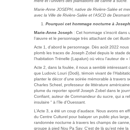
mère et l’univers des plantations de canne à sucre.
Marie-Anne JOSEPH, native de Rivière-Salée et memb
avec la Ville de Rivière-Salée et l’ASCD de Desmarin
Pourquoi cet hommage nocturne à Josep
Marie-Anne Joseph
: Cet hommage s’inscrit dans u
l’œuvre et le personnage très attachant de cet illus
Acte 1, d’abord le personnage. Dès août 2022 nous a
plomb les traces de Joseph Zobel depuis le stade de
l’habitation Trénelle (Lapalun) où vécu l’auteur de 
Acte 2, dans la foulée, il nous a semblé intéressant
que Ludovic Louri (Dodi), témoin vivant de l’Habitati
planter le décor d’une soirée mémorable à travers ses
Charles Scheel, professeur de littérature américaine 
plume du reporter sportif Joseph Zobel dans le journal 
Confiant, auteur de Commandeur du sucre, qui a rel
insulaire “ à l’île d’Ouessant.
L’Acte 3, a été un coup d’audace. Nous avons en effe
du Centre Culturel pour balayer un public plus large,
randonnée nocturne à travers les champs de canne,
groupe à pied Nou Pa Sav. C’est de là qu’est née la