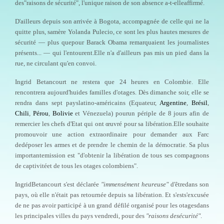
des"raisons de sécurité", l'unique raison de son absence a-t-elleaffirmé.
D'ailleurs depuis son arrivée à Bogota, accompagnée de celle qui ne la
quitte plus, samère Yolanda Pulecio, ce sont les plus hautes mesures de
sécurité — plus quepour Barack Obama remarquaient les journalistes
présents... — qui l'entourent.Elle n'a d'ailleurs pas mis un pied dans la
rue, ne circulant qu'en convoi.
Ingrid Betancourt ne restera que 24 heures en Colombie. Elle
rencontrera aujourd'huides familles d'otages. Dès dimanche soir, elle se
rendra dans sept payslatino-américains (Equateur,
Argentine
,
Brésil
,
Chili
,
Pérou
,
Bolivie
et Vénezuela) pourun périple de 8 jours afin de
remercier les chefs d'Etat qui ont œuvré pour sa libération.Elle souhaite
promouvoir une action extraordinaire pour demander aux Farc
dedéposer les armes et de prendre le chemin de la démocratie. Sa plus
importantemission est "d'obtenir la libération de tous ses compagnons
de captivitéet de tous les otages colombiens".
IngridBetancourt s'est déclarée
"immensément heureuse"
d'êtredans son
pays, où elle n'était pas retournée depuis sa libération. Et s'ests'excusée
de ne pas avoir participé à un grand défilé organisé pour les otagesdans
les principales villes du pays vendredi, pour des
"raisons desécurité"
.