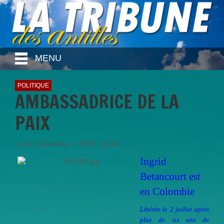
MENU
POLITIQUE
AMBASSADRICE DE LA
PAIX
Lundi, décembre 1, 2008 - 06:46
Ingrid
Betancourt est
en Colombie
Libérée le 2 juillet après
plus de six ans de