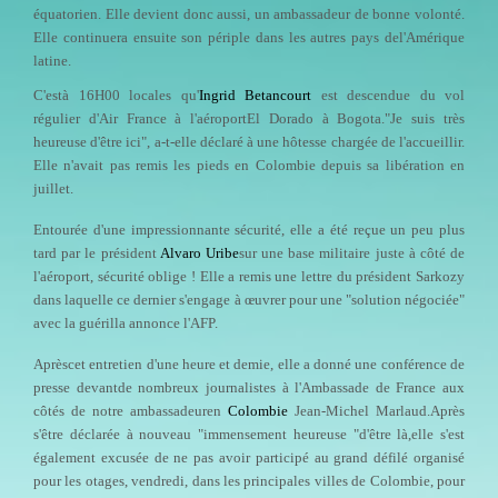
équatorien. Elle devient donc aussi, un ambassadeur de bonne volonté.
Elle continuera ensuite son périple dans les autres pays del'Amérique
latine.
C'està 16H00 locales qu'
Ingrid Betancourt
est descendue du vol
régulier d'Air France à l'aéroportEl Dorado à Bogota."Je suis très
heureuse d'être ici", a-t-elle déclaré à une hôtesse chargée de l'accueillir.
Elle n'avait pas remis les pieds en Colombie depuis sa libération en
juillet.
Entourée d'une impressionnante sécurité, elle a été reçue un peu plus
tard par le président
Alvaro Uribe
sur une base militaire juste à côté de
l'aéroport, sécurité oblige ! Elle a remis une lettre du président Sarkozy
dans laquelle ce dernier s'engage à œuvrer pour une "solution négociée"
avec la guérilla annonce l'AFP.
Aprèscet entretien d'une heure et demie, elle a donné une conférence de
presse devantde nombreux journalistes à l'Ambassade de France aux
côtés de notre ambassadeuren
Colombie
Jean-Michel Marlaud.Après
s'être déclarée à nouveau "immensement heureuse "d'être là,elle s'est
également excusée de ne pas avoir participé au grand défilé organisé
pour les otages, vendredi, dans les principales villes de Colombie, pour