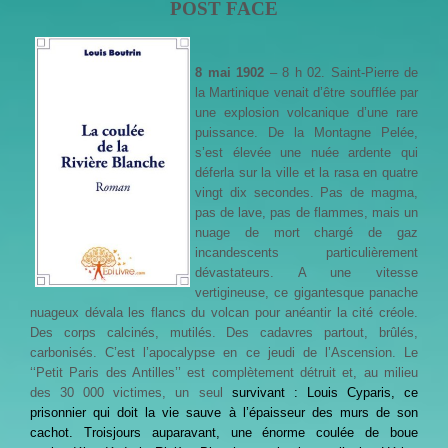
POST FACE
8
mai 1902
– 8 h 02. Saint-Pierre de
la Martinique venait d’être soufflée par
une explosion volcanique d’une rare
puissance. De la Montagne Pelée,
s’est élevée une nuée ardente qui
déferla sur la ville et la rasa en quatre
vingt dix secondes. Pas de magma,
pas de lave, pas de flammes, mais un
nuage de mort chargé de gaz
incandescents particulièrement
dévastateurs. A une vitesse
vertigineuse, ce gigantesque panache
nuageux dévala les flancs du volcan pour anéantir la cité créole.
Des corps calcinés, mutilés. Des cadavres partout, brûlés,
carbonisés. C’est l’apocalypse en ce jeudi de l’Ascension. Le
‘‘Petit Paris des Antilles’’ est complètement détruit et, au milieu
des 30 000 victimes, un seul
survivant : Louis Cyparis, ce
prisonnier qui doit la vie sauve à l’épaisseur des murs de son
cachot. Troisjours auparavant, une énorme coulée de boue