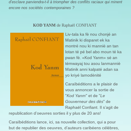
d’esclave parviendra-t-il à triompher des conflits raciaux qui minent
encore nos sociétés contemporaines ?
KOD YANM
de Raphaël CONFIANT
Liv-tala ka fè nou chonjé an
Matinik ki disparet ek ka
montré nou ki manniè an tan
lotan té pé bel abo moun té ka
pwan fè. «Kod Yanm» sé an
témwayaj tou asou lanmanniè
Matinik anni kalpaté adan sa
yo kriyé lamodènité
Caraïbéditions a le plaisir de
vous annoncer la sortie de
"
Kod Yanm
" et de "
Le
Gouverneur des dès
" de
Raphaël Confiant. Il s’agit de
republication d’oeuvres sorties il y plus de 20 ans!
Caraïbéditions lance, ici, sa nouvelle collection, qui a pour
but de republier des oeuvres, d’auteurs caribéens célèbres,