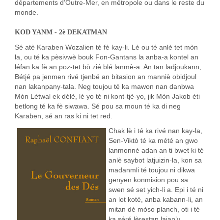
départements d’Outre-Mer, en métropole ou dans le reste du
monde.
KOD YANM - 2è DEKATMAN
Sé atè Karaben Wozalien té fè kay-li. Lè ou té anlè tet mòn
la, ou té ka pèsivwè bouk Fon-Gantans la anba-a kontel an
léfan ka fè an poz-tet bò zié blé lanmè-a. An tan ladjoukann,
Bétjé pa jenmen rivé tjenbé an bitasion an manniè obidjoul
nan lakanpany-tala. Neg toujou té ka mawon nan danbwa
Mòn Létwal ek délè, lè yo té ni kont-tjè-yo, jik Mòn Jakob éti
betlong té ka fè siwawa. Sé pou sa moun té ka di neg
Karaben, sé an ras ki ni tet red.
Chak lè i té ka rivé nan kay-la,
Sen-Viktò té ka mété an gwo
lanmonné adan an ti bwet ki té
anlè saybot latjuizin-la, kon sa
madanmli té toujou ni dikwa
genyen konmision pou sa
swen sé set yich-li a. Epi i té ni
an lot koté, anba kabann-li, an
mitan dé mòso planch, oti i té
ka séré lèrestan lajan’y.