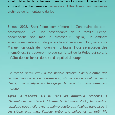
avait
débordé de la Rivière Blanche, engloutissant l’usine Héring
et tuant une trentaine de
personnes. Elles furent les premières
victimes de la montagne de feu.
8 mai 2002.
Saint-Pierre commémore le Centenaire de cette
catastrophe. Eva, une descendante de la famille Héring,
accompagne son mari le professeur Ergella, un éminent
scientifique invité au Colloque sur la volcanologie. Elle y rencontre
Manuel, un guide de moyenne montagne. Pour se protéger des
intempéries, ils trouveront refuge sur le toit de la Pelée qui sera le
théâtre de leur fusion decœur, d’esprit et de corps.
Ce roman serait celui d’une banale histoire d’amour entre une
femme blanche et un homme noir, s’il ne se déroulait
à Saint-
Pierre, cité martyre où lepréjugé de race fut particulièrement
marqué.
Après le discours sur la Race en Amérique, prononcé à
Philadelphie par Barack Obama le 18 mars 2008, la question
racialese pose-t-elle avec la même acuité aux Antilles françaises ?
Un siècle plus tard, l’amour entre une békée et un petit fils