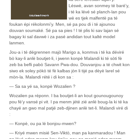
Léswè, avan sonmey té baré’y,
i té ka lévé sé planch-lan pou
wè es tjek malfentè pa té
foukan épi rékolonmi’y. Men, sé pa pou di i té ajounou
douvan soumaké. Sé pa sa pies ! I té plis ki sav lajan sé
bagay ki sal davwè i za pasé andidan tout kalté model
lanmen.
Jou-a i té dégrennen majò Marigo a, konmva i té ka déviré
bò kay-li anlè boutjet-li, i jwenn konpè Malandi ki té sòti fè
zeb ba befli pabò Savann Pwa-dou. Douvanjou a té chwit kon
siwo ek soley pòkò té fè kalbas jòn li tijé pa dèyè larel sé
mòn-la. Malandi rété i di kon sa :
— Sa sa yé sa, konpè Wozalien ?
Wozalien pa réponn. I ba boutjet-li an kout gounougounoy
pou fè’y vansé pi vit. I pa menm jété zié anlè boug-la ki té ka
chayé an gwo mal patjé zeb-djinen anlè tet-li. Malandi viré di
:
— Konpè, ou pa lé bonjou-mwen?
— Kriyé mwen misié Sen-Viktò, man pa kanmaradou ! Man
pa lévé adan menm kay épi’w, nou pa manjé adan menm