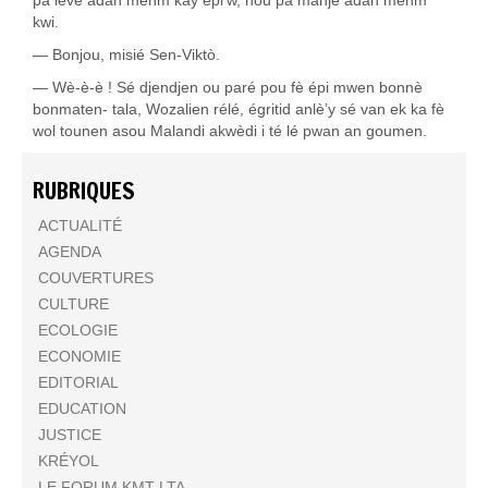
kwi.
— Bonjou, misié Sen-Viktò.
— Wè-è-è ! Sé djendjen ou paré pou fè épi mwen bonnè
bonmaten- tala, Wozalien rélé, égritid anlè’y sé van ek ka fè
wol tounen asou Malandi akwèdi i té lé pwan an goumen.
RUBRIQUES
ACTUALITÉ
AGENDA
COUVERTURES
CULTURE
ECOLOGIE
ECONOMIE
EDITORIAL
EDUCATION
JUSTICE
KRÉYOL
LE FORUM KMT LTA