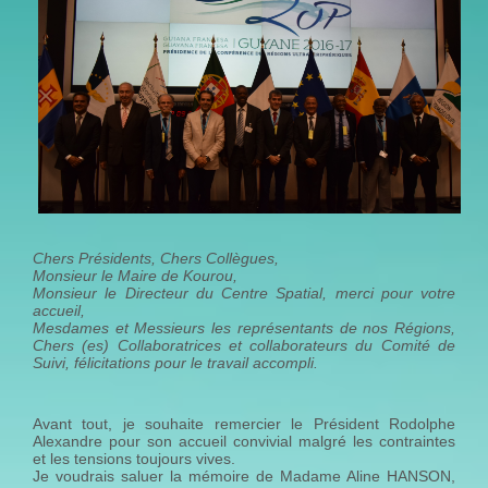
Chers Présidents, Chers Collègues,
Monsieur le Maire de Kourou,
Monsieur le Directeur du Centre Spatial, merci pour votre
accueil,
Mesdames et Messieurs les représentants de nos Régions,
Chers (es) Collaboratrices et collaborateurs du Comité de
Suivi, félicitations pour le travail accompli.
Avant tout, je souhaite remercier le Président Rodolphe
Alexandre pour son accueil convivial malgré les contraintes
et les tensions toujours vives.
Je voudrais saluer la mémoire de Madame Aline HANSON,