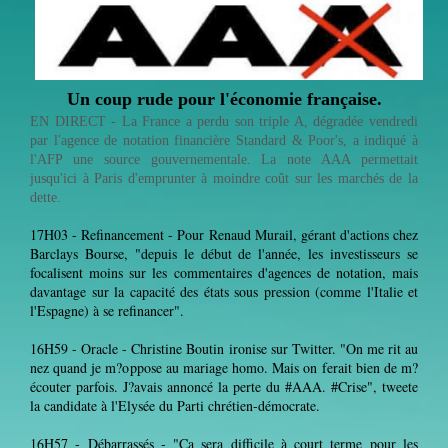
Un coup rude pour l'économie française.
EN DIRECT - La France a perdu son triple A, dégradée vendredi
par l'agence de notation financière Standard & Poor's, a indiqué à
l'AFP une source gouvernementale. La note AAA permettait
jusqu'ici à Paris d'emprunter à moindre coût sur les marchés de la
dette.
17H03 - Refinancement - Pour Renaud Murail, gérant d'actions chez
Barclays Bourse, "depuis le début de l'année, les investisseurs se
focalisent moins sur les commentaires d'agences de notation, mais
davantage sur la capacité des états sous pression (comme l'Italie et
l'Espagne) à se refinancer".
16H59 - Oracle - Christine Boutin ironise sur Twitter. "On me rit au
nez quand je m?oppose au mariage homo. Mais on ferait bien de m?
écouter parfois. J?avais annoncé la perte du #AAA. #Crise", tweete
la candidate à l'Elysée du Parti chrétien-démocrate.
16H57 - Débarrassés - "Ca sera difficile à court terme pour les