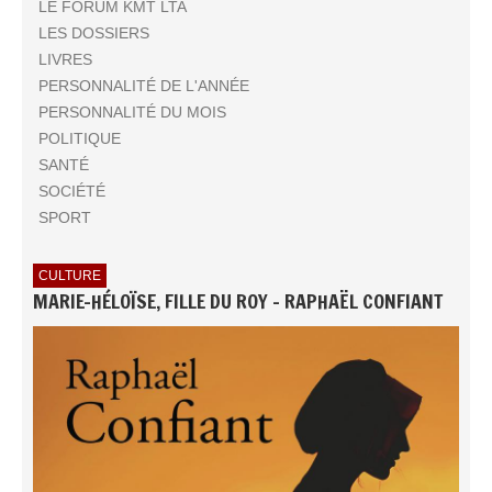
LE FORUM KMT LTA
LES DOSSIERS
LIVRES
PERSONNALITÉ DE L'ANNÉE
PERSONNALITÉ DU MOIS
POLITIQUE
SANTÉ
SOCIÉTÉ
SPORT
CULTURE
MARIE-HÉLOÏSE, FILLE DU ROY - RAPHAËL CONFIANT