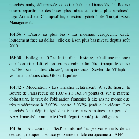
marchés mais, débarrassée de cette épée de Damoclès, la Bourse
pourra repartir sur des bases plus saines et surtout plus sereines",
juge Arnaud de Champvallier, directeur général de Turgot Asset
Management.
16H56 - L'euro au plus bas - La monnaie européenne chute
lourdement face au dollar ; elle est à son plus bas niveau depuis août
2010.
16H50 - Epilogue - "C'est la fin d'une histoire, c'était une annonce
que l'on attendait et on va pouvoir enfin être tranquille et se
focaliser sur d'autres choses", tempère aussi Xavier de Villepion,
vendeur d'actions chez Global Equities.
16H42 - Modération - Les marchés relativisent. A cette heure, la
Bourse de Paris recule de 1,06% à 3.163,84 points et, sur le marché
obligataire, le taux de l'obligation française à dix ans ne monte que
très modérément à 3,079% contre 3,032% jeudi à la clôture. Les
marchés "ont déjà intégré depuis plusieurs semaines une perte du
AAA français", commente Cyril Regnat, stratégiste obligataire.
16H36 - Au courant - S&P a informé les gouvernements de sa
décision, indique la source gouvernementale européenne à l'AFP.