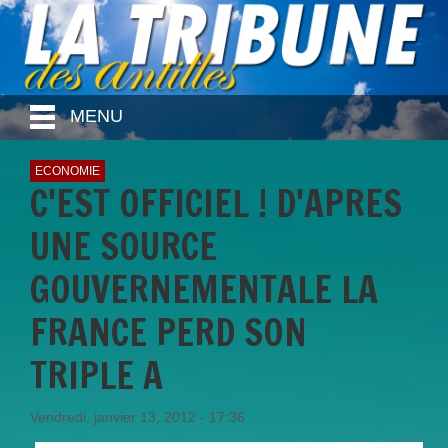
MENU
ECONOMIE
C'EST OFFICIEL ! D'APRES
UNE SOURCE
GOUVERNEMENTALE LA
FRANCE PERD SON
TRIPLE A
Vendredi, janvier 13, 2012 - 17:36