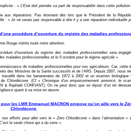
implicite : «
L’Etat doit prendre sa part de responsabilité dans cette pollution
oie aux réparations. Pas étonnant dès lors que le Président de la Républi
lle : «
Je ne serais pas responsable à dire il y a une réparation individuelle 
’une procédure d’ouverture du registre des maladies professionn
rne Rouge mérite toute notre attention.
océdure d’ouverture du registre des maladies professionnelles sera engagé
es maladies professionnelles et le 9 octobre pour le régime agricole
».
connaissance de maladies professionnelles pour nos agriculteurs. Car, cette 
uprès des Ministres de la Santé successifs et de l’ARS. Depuis 2007, nous r
t travaillé dans les bananeraies de 1972 à 2002 et un examen biologique 
e de Chlordécone. (Cf «
Chronique d’un empoisonnement annoncé, le scan
N & Raphaël CONFIANT). On ne peut donc que se réjouir d’un tel dénou
vigilance quant à sa mise en œuvre.
euils pour les LMR Emmanuel MACRON propose qu’on aille
vers le Zé
Chlordécone
s nos efforts pour aller vers le « Zero Chlordécone
» dans l’alimentation » 
C’est la seule chose qui a du sens
».