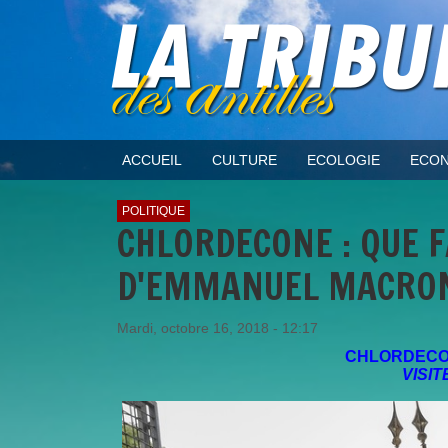
ACCUEIL
CULTURE
ECOLOGIE
ECON
POLITIQUE
CHLORDECONE : QUE F
D'EMMANUEL MACRON
Mardi, octobre 16, 2018 - 12:17
CHLORDECO
VISIT