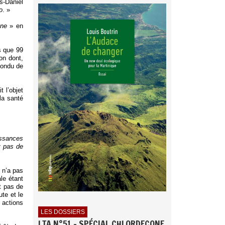
s-Daniel
o
. »
one
» en
s que 99
on dont,
épondu de
 l’objet
la santé
issances
t pas de
e n’a pas
ale étant
it pas de
ute et le
 actions
LES DOSSIERS
LTA N°51 - SPÉCIAL CHLORDECONE