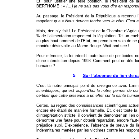
Et, pour justifier une telle position, le Président de 
BERTHOME : «
(…) je ne sais pas vous dire en responsab
Au passage, le Président de la République a reconnu l’i
rappelant que «
Nous devons tendre vers le zéro. C’est e
Mais, rien n’y fait ! Le Président de la Chambre d’Agric
% de l’alimentation respectent la législation. Tel un c
au plus haut sommet de l’Etat, on prend bien soin de ne p
manière désinvolte au Morne Rouge. Wait and see !
Pour mémoire, la loi interdit toute trace de pesticides 
d’une interdiction depuis 1993. Comment peut-on dès lo
humaine ?
5.
Sur l’absence de lien de c
C’est là notre principal point de divergence avec 
scientifiques, qui est aujourd’hui le nôtre, permet de 
certifier que cette présence a un effet sur la santé humai
Certes, au regard des connaissances scientifiques actuelle
encore été établi de manière formelle. Et, c’est toute la 
d’interprétation stricte, il convient de démontrer un lien 
démontrer une faute pour obtenir réparation, encore faut-i
préjudice subi. D’expérience, l’absence de preuve du l
indemnitaires menées par les victimes contre les respon