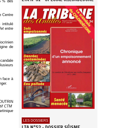
95 % des
e Centre
 intitulé
fet entre
ocrinien
igine de
scandale
lusieurs
n face à
nger.
BOUTRIN
utif CTM
rtinique
LES DOSSIERS
LTA N°52 - DOSSIER SÉISME