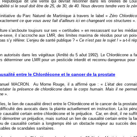
la République dit une vérité qui devrait résonner dans les oreilles de Loui
ilité si le seuil doit être de 25, de 30, de 40. Nous devons tendre vers le zér
nitiative du Parc Naturel de Martinique à travers le label «
Zéro Chlordéc
xactement ce que vous avez fait d’ailleurs ici en changeant vos structures
».
ulture s’arcboute toujours sur ses « certitudes » en ressassant sur les média
ache-sexe, il s’accroche aux LMR, des limites maxima de résidus pour un pois
as s’y référer. L’enjeu de santé publique ? «
Ce n’est pas le sujet !
» a-t-il r
non autorisés dans les végétaux (Arrêté du 5 aôut 1992). Le Chlordécone a fait
rs déterminer une LMR pour un pesticide interdit et reconnu dangereux pour 
ausalité entre le Chlordécone et le cancer de la prostate
Emmanuel MACRON. Au Morne Rouge, il a affirmé que : «
L’état des conna
constater la présence de chlordécone dans le corps humain. Mais il ne perme
ne
».
s, le lien de causalité direct entre le Chlordécone et le cancer de la prostat
difficulté des avocats dans la plainte actuellement en instruction. La loi pén
de causalité certain entre chlordécone et le préjudice. Car, en droit, il ne suff
l démontrer un préjudice, mais surtout un lien de causalité certain entre la fa
ieu de causalité certain a longtemps été un obstacle majeur au succès des
sables de scandales sanitaires.