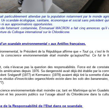
tait particulièrement attendue par la population notamment par le monde agri
 Un scandale écologique, sanitaire, économique et social sans précédent qui
ue ni aux approximations opportunistes.
ricole fortement contaminée, Emmanuel MACRON a fait cinq annonces qu’il 
rture du Colloque international sur le Chlordécone.
 d’un scandale environnemental
» aux Antilles françaises.
ironnemental, le Président de la République affirme que «
Tout ça, c’est le fr
 la conscience environnementale était moindre qu’aujourd’hui. Ce fut le fr
t, cela n’évacue pas la question des responsabilités. Force est de constate
orités américaines depuis 1976. Sa dangerosité avait déjà été établie par la c
s dont Snégaroff (1977) et Kermarecc (1979) avaient déjà tiré la sonnette d’al
les résidus d’insecticides organochlorés existe dans les sols des bananeraies,
77).
science environnementale était moindre car, tant en Martinique qu’en Guadelo
nion et les pouvoirs publics sur l’usage abusif du Chlordécone dans la cultu
e de la Responsabilité de l’Etat dans ce scandale