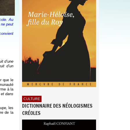
cole. Au
 ne peut
convient
uit d’une
uit d’un
r que le
ommunauté
arme à la
 et dans
CULTURE
DICTIONNAIRE DES NÉOLOGISMES
upe, les
CRÉOLES
re de la