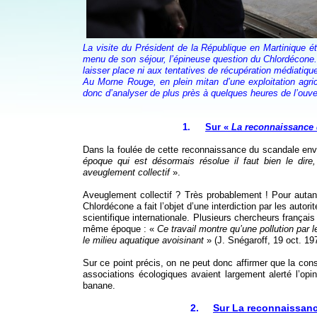
La visite du Président de la République en Martinique é
menu de son séjour, l’épineuse question du Chlordécone.
laisser place ni aux tentatives de récupération médiatiq
Au Morne Rouge, en plein mitan d’une exploitation ag
donc d’analyser de plus près à quelques heures de l’ouve
1.
Sur «
La reconnaissance
Dans la foulée de cette reconnaissance du scandale env
époque qui est désormais résolue il faut bien le dire,
aveuglement collectif
».
Aveuglement collectif ? Très probablement ! Pour autan
Chlordécone a fait l’objet d’une interdiction par les aut
scientifique internationale. Plusieurs chercheurs françai
même époque : «
Ce travail montre qu’une pollution par 
le milieu aquatique avoisinant
» (J. Snégaroff, 19 oct. 19
Sur ce point précis, on ne peut donc affirmer que la con
associations écologiques avaient largement alerté l’opi
banane.
2.
Sur La reconnaissanc