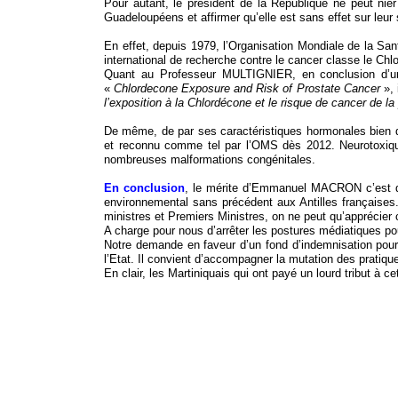
Pour autant, le président de la République ne peut n
Guadeloupéens et affirmer qu’elle est sans effet sur leur
En effet, depuis 1979, l’Organisation Mondiale de la S
international de recherche contre le cancer classe le C
Quant au Professeur MULTIGNIER, en conclusion d’un
«
Chlordecone Exposure and Risk of Prostate Cancer
»,
l’exposition à la Chlordécone et le risque de cancer de la
De même, de par ses caractéristiques hormonales bien d
et reconnu comme tel par l’OMS dès 2012. Neurotoxique, 
nombreuses malformations congénitales.
En conclusion
, le mérite d’Emmanuel MACRON c’est d’
environnemental sans précédent aux Antilles françaises.
ministres et Premiers Ministres, on ne peut qu’apprécier
A charge pour nous d’arrêter les postures médiatiques pou
Notre demande en faveur d’un fond d’indemnisation pour
l’Etat. Il convient d’accompagner la mutation des pratiq
En clair, les Martiniquais qui ont payé un lourd tribut 