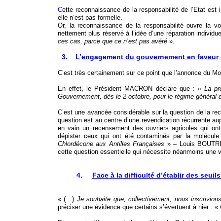
C
ette reconnaissance de la responsabilité de l’Etat est 
elle n’est pas formelle.
Or, la reconnaissance de la responsabilité ouvre la v
nettement plus réservé à l’idée d’une réparation individue
ces cas, parce que ce n’est pas avéré
».
3.
L’engagement du gouvernement en faveur d
C’est très certainement sur ce point que l’annonce du Mo
En effet, le Président MACRON déclare que : «
La pr
Gouvernement, dès le 2 octobre, pour le régime général d
C’est une avancée considérable sur la question de la re
question est au centre d’une revendication récurrente a
en vain un recensement des ouvriers agricoles qui on
dépister ceux qui ont été contaminés par la molécul
Chlordécone aux Antilles Françaises
» – Louis BOUTRI
cette question essentielle qui nécessite néanmoins une 
4.
Face à la difficulté d’établir des s
« (…)
Je souhaite que, collectivement, nous inscrivion
préciser une évidence que certains s’évertuent à nier : «