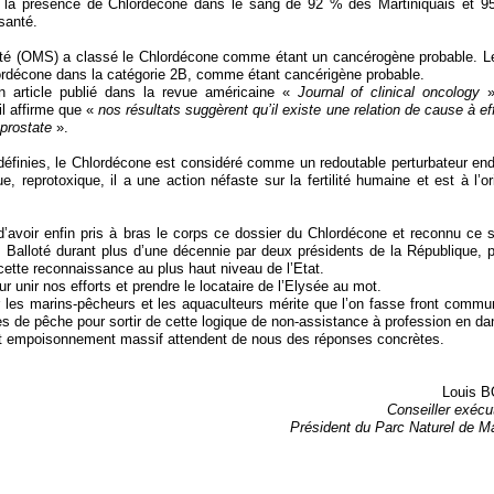
ier la présence de Chlordécone dans le sang de 92 % des Martiniquais et 
 santé.
anté (OMS) a classé le Chlordécone comme étant un cancérogène probable. L
hlordécone dans la catégorie 2B, comme étant cancérigène probable.
 article publié dans la revue américaine «
Journal of clinical oncology
»
 il affirme que «
nos résultats suggèrent qu’il existe une relation de cause à ef
 prostate
».
éfinies, le Chlordécone est considéré comme un redoutable perturbateur end
reprotoxique, il a une action néfaste sur la fertilité humaine et est à l’or
avoir enfin pris à bras le corps ce dossier du Chlordécone et reconnu ce 
 Balloté durant plus d’une décennie par deux présidents de la République, p
 cette reconnaissance au plus haut niveau de l’Etat.
r unir nos efforts et prendre le locataire de l’Elysée au mot.
 les marins-pêcheurs et les aquaculteurs mérite que l’on fasse front commu
ues de pêche pour sortir de cette logique de non-assistance à profession en da
à cet empoisonnement massif attendent de nous des réponses concrètes.
Louis 
Conseiller exéc
Président du Parc Naturel de Ma