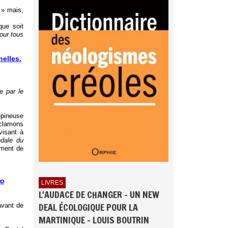
» mais,
que soit
pour tous
elles.
e par le
épineuse
éclamons
visant à
dale du
ement de
ro
LIVRES
L'AUDACE DE CHANGER - UN NEW
DEAL ÉCOLOGIQUE POUR LA
avant de
MARTINIQUE - LOUIS BOUTRIN