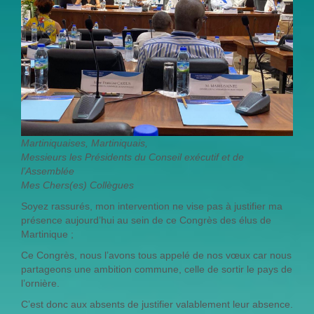
Martiniquaises, Martiniquais,
Messieurs les Présidents du Conseil exécutif et de
l’Assemblée
Mes Chers(es) Collègues
Soyez rassurés, mon intervention ne vise pas à justifier ma
présence aujourd’hui au sein de ce Congrès des élus de
Martinique ;
Ce Congrès, nous l’avons tous appelé de nos vœux car nous
partageons une ambition commune, celle de sortir le pays de
l’ornière.
C’est donc aux absents de justifier valablement leur absence.