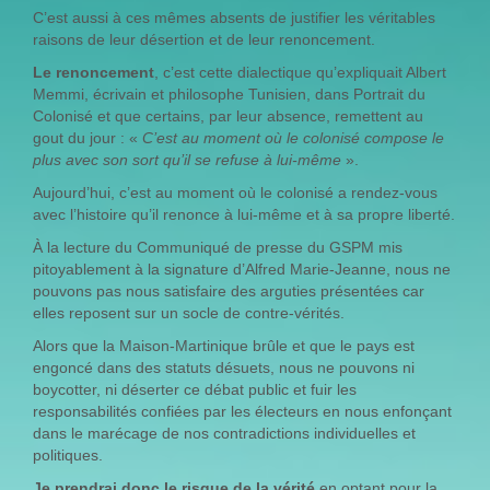
C’est aussi à ces mêmes absents de justifier les véritables
raisons de leur désertion et de leur renoncement.
Le renoncement
, c’est cette dialectique qu’expliquait Albert
Memmi, écrivain et philosophe Tunisien, dans Portrait du
Colonisé et que certains, par leur absence, remettent au
gout du jour : «
C’est au moment où le colonisé compose le
plus avec son sort qu’il se refuse à lui-même
».
Aujourd’hui, c’est au moment où le colonisé a rendez-vous
avec l’histoire qu’il renonce à lui-même et à sa propre liberté.
À la lecture du Communiqué de presse du GSPM mis
pitoyablement à la signature d’Alfred Marie-Jeanne, nous ne
pouvons pas nous satisfaire des arguties présentées car
elles reposent sur un socle de contre-vérités.
Alors que la Maison-Martinique brûle et que le pays est
engoncé dans des statuts désuets, nous ne pouvons ni
boycotter, ni déserter ce débat public et fuir les
responsabilités confiées par les électeurs en nous enfonçant
dans le marécage de nos contradictions individuelles et
politiques.
Je prendrai donc le risque de la vérité
en optant pour la