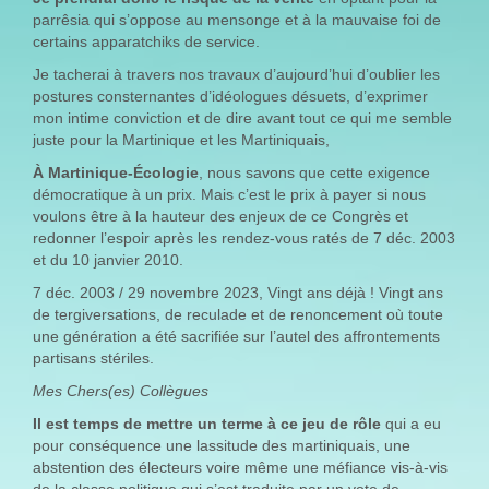
parrêsia qui s’oppose au mensonge et à la mauvaise foi de
certains apparatchiks de service.
Je tacherai à travers nos travaux d’aujourd’hui d’oublier les
postures consternantes d’idéologues désuets, d’exprimer
mon intime conviction et de dire avant tout ce qui me semble
juste pour la Martinique et les Martiniquais,
À Martinique-Écologie
, nous savons que cette exigence
démocratique à un prix. Mais c’est le prix à payer si nous
voulons être à la hauteur des enjeux de ce Congrès et
redonner l’espoir après les rendez-vous ratés de 7 déc. 2003
et du 10 janvier 2010.
7 déc. 2003 / 29 novembre 2023, Vingt ans déjà ! Vingt ans
de tergiversations, de reculade et de renoncement où toute
une génération a été sacrifiée sur l’autel des affrontements
partisans stériles.
Mes Chers(es) Collègues
Il est temps de mettre un terme à ce jeu de rôle
qui a eu
pour conséquence une lassitude des martiniquais, une
abstention des électeurs voire même une méfiance vis-à-vis
de la classe politique qui s’est traduite par un vote de