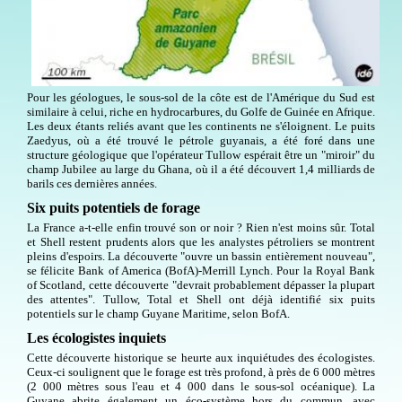
Pour les géologues, le sous-sol de la côte est de l'Amérique du Sud est
similaire à celui, riche en hydrocarbures, du Golfe de Guinée en Afrique.
Les deux étants reliés avant que les continents ne s'éloignent. Le puits
Zaedyus, où a été trouvé le pétrole guyanais, a été foré dans une
structure géologique que l'opérateur Tullow espérait être un "miroir" du
champ Jubilee au large du Ghana, où il a été découvert 1,4 milliards de
barils ces dernières années.
Six puits potentiels de forage
La France a-t-elle enfin trouvé son or noir ? Rien n'est moins sûr. Total
et Shell restent prudents alors que les analystes pétroliers se montrent
pleins d'espoirs. La découverte "ouvre un bassin entièrement nouveau",
se félicite Bank of America (BofA)-Merrill Lynch. Pour la Royal Bank
of Scotland, cette découverte "devrait probablement dépasser la plupart
des attentes". Tullow, Total et Shell ont déjà identifié six puits
potentiels sur le champ Guyane Maritime, selon BofA.
Les écologistes inquiets
Cette découverte historique se heurte aux inquiétudes des écologistes.
Ceux-ci soulignent que le forage est très profond, à près de 6 000 mètres
(2 000 mètres sous l'eau et 4 000 dans le sous-sol océanique). La
Guyane abrite également un éco-système hors du commun, avec