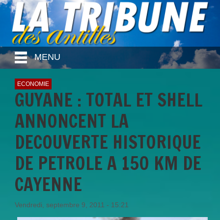
MENU
ECONOMIE
GUYANE : TOTAL ET SHELL
ANNONCENT LA
DECOUVERTE HISTORIQUE
DE PETROLE A 150 KM DE
CAYENNE
Vendredi, septembre 9, 2011 - 15:21