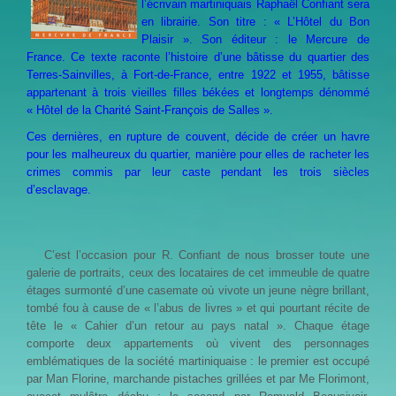
l’écrivain martiniquais Raphaël Confiant sera
en librairie. Son titre : « L’Hôtel du Bon
Plaisir ». Son éditeur : le Mercure de
France. Ce texte raconte l’histoire d’une bâtisse du quartier des
Terres-Sainvilles, à Fort-de-France, entre 1922 et 1955, bâtisse
appartenant à trois vieilles filles békées et longtemps dénommé
« Hôtel de la Charité Saint-François de Salles ».
Ces dernières, en rupture de couvent, décide de créer un havre
pour les malheureux du quartier, manière pour elles de racheter les
crimes commis par leur caste pendant les trois siècles
d’esclavage.
C’est l’occasion pour R. Confiant de nous brosser toute une
galerie de portraits, ceux des locataires de cet immeuble de quatre
étages surmonté d’une casemate où vivote un jeune nègre brillant,
tombé fou à cause de « l’abus de livres » et qui pourtant récite de
tête le « Cahier d’un retour au pays natal ». Chaque étage
comporte deux appartements où vivent des personnages
emblématiques de la société martiniquaise : le premier est occupé
par Man Florine, marchande pistaches grillées et par Me Florimont,