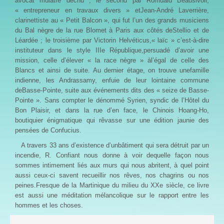
avocat mulâtre déchu ; le second par Romuald Beausivoir,
« entrepreneur en travaux divers » etJean-André Laverrière,
clarinettiste au « Petit Balcon », qui fut l’un des grands musiciens
du Bal nègre de la rue Blomet à Paris aux côtés deStellio et de
Léardée ; le troisième par Victorin Helvéticus,« laïc » c’est-à-dire
instituteur dans le style IIIe République,persuadé d’avoir une
mission, celle d’élever « la race nègre » àl’égal de celle des
Blancs et ainsi de suite. Au dernier étage, on trouve unefamille
indienne, les Andrassamy, enfuie de leur lointaine commune
deBasse-Pointe, suite aux événements dits des « seize de Basse-
Pointe ». Sans compter le dénommé Syrien, syndic de l’Hôtel du
Bon Plaisir, et dans la rue d’en face, le Chinois Hoang-Ho,
boutiquier énigmatique qui rêvasse sur une édition jaunie des
pensées de Confucius.
A travers 33 ans d’existence d’unbâtiment qui sera détruit par un
incendie, R. Confiant nous donne à voir dequelle façon nous
sommes intimement liés aux murs qui nous abritent, à quel point
aussi ceux-ci savent recueillir nos rêves, nos chagrins ou nos
peines.Fresque de la Martinique du milieu du XXe siècle, ce livre
est aussi une méditation mélancolique sur le rapport entre les
hommes et les choses.