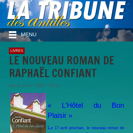
MENU
LIVRES
LE NOUVEAU ROMAN DE
RAPHAËL CONFIANT
Mardi, avril 7, 2009 - 05:31
« L’Hôtel du Bon
Plaisir »
L
e 17 avril prochain, le nouveau roman de