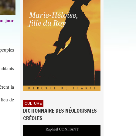
un jour
peuples
litants
èrent la
 lieu de
CULTURE
DICTIONNAIRE DES NÉOLOGISMES
CRÉOLES