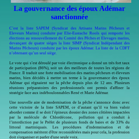
La gouvernance des époux Adémar
sanctionnée
C’est la liste SAPEM (Syndicat des Artisans Marins Pêcheurs et
Eleveurs Marins) conduite par Elie-Eustache Rools qui remporte les
élections au renouvellement du Comité des Pêches et Elevages marins,
devançant de quatre sièges la liste SIMP (Syndicat Indépendant des
Marins Pêcheurs) conduite par les époux Adémar. La liste de la CDFT
n’obtenant qu’un seul siège.
Le vote qui s’est déroulé par voie électronique a donné un très fort taux
de participation (86%), soit un des meilleurs de toutes les régions de
France. Il traduit une forte mobilisation des marins pêcheurs et éleveurs
marins, bien décidés à mettre un terme à la gouvernance des époux
Adémar qui régnaient sur la pêche depuis plus de 12 ans. Plusieurs
réunions préparatoires des professionnels ont permis d'affiner la
stratégie face aux indéboulonnables René et Marie Adémar.
Une nouvelle aire de modernisation de la pêche s’annonce donc avec
cette victoire de la liste SAPEM, ce d’autant qu’il va bien valoir
aborder comme il se doit l’épineux dossier des zones côtières impactées
par la molécule de Chlordécone, pollution qui a conduit à
l’interdiction par le Préfet de plusieurs fonds de baies et de 33% du
littoral martiniquais. Les procédures d'indemnisation et de
compensation méritent d'être reconsidérées mais pour cela, la profession
doit s'organiser et parler d'une seule voix.