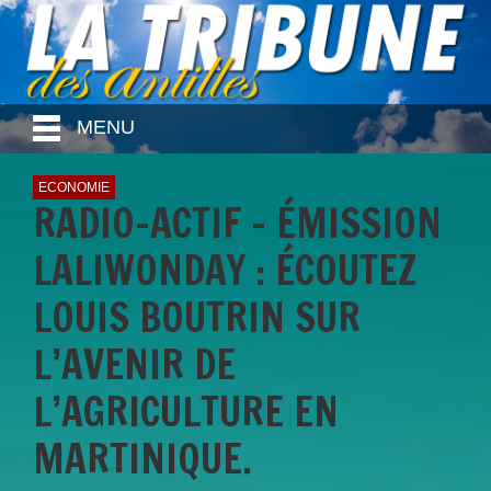
MENU
ECONOMIE
RADIO-ACTIF - ÉMISSION
LALIWONDAY : ÉCOUTEZ
LOUIS BOUTRIN SUR
L’AVENIR DE
L’AGRICULTURE EN
MARTINIQUE.