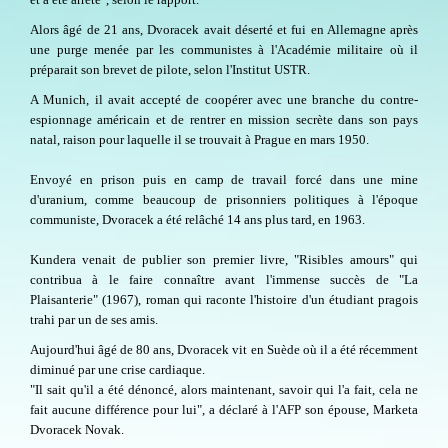
Alors âgé de 21 ans, Dvoracek avait déserté et fui en Allemagne après
une purge menée par les communistes à l'Académie militaire où il
préparait son brevet de pilote, selon l'Institut USTR.
A Munich, il avait accepté de coopérer avec une branche du contre-
espionnage américain et de rentrer en mission secrète dans son pays
natal, raison pour laquelle il se trouvait à Prague en mars 1950.
Envoyé en prison puis en camp de travail forcé dans une mine
d'uranium, comme beaucoup de prisonniers politiques à l'époque
communiste, Dvoracek a été relâché 14 ans plus tard, en 1963.
Kundera venait de publier son premier livre, "Risibles amours" qui
contribua à le faire connaître avant l'immense succès de "La
Plaisanterie" (1967), roman qui raconte l'histoire d'un étudiant pragois
trahi par un de ses amis.
Aujourd'hui âgé de 80 ans, Dvoracek vit en Suède où il a été récemment
diminué par une crise cardiaque.
"Il sait qu'il a été dénoncé, alors maintenant, savoir qui l'a fait, cela ne
fait aucune différence pour lui", a déclaré à l'AFP son épouse, Marketa
Dvoracek Novak.