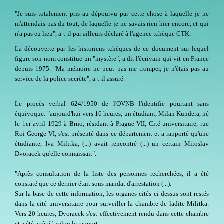
"
Je suis totalement pris au dépourvu par cette chose à laquelle je ne
m'attendais pas du tout, de laquelle je ne savais rien hier encore, et qui
n'a pas eu lieu", a-t-il par ailleurs déclaré à l'agence tchèque CTK.
La découverte par les historiens tchèques de ce document sur lequel
figure son nom constitue un "mystère", a dit l'écrivain qui vit en France
depuis 1975.
"Ma mémoire ne peut pas me tromper, je n'étais pas au
service de la police secrète", a-t-il assuré.
Le procès verbal 624/1950 de l'OVNB l'identifie pourtant sans
équivoque: "aujourd'hui vers 16 heures, un étudiant, Milan Kundera, né
le 1er avril 1929 à Brno, résidant à Prague VII, Cité universitaire, rue
Roi George VI, s'est présenté dans ce département et a rapporté qu'une
étudiante, Iva Militka, (...) avait rencontré (...) un certain Miroslav
Dvoracek qu'elle connaissait".
"
Après consultation de la liste des personnes recherchées, il a été
constaté que ce dernier était sous mandat d'arrestation (...).
Sur la base de cette information, les organes cités ci-dessus sont restés
dans la cité universitaire pour surveiller la chambre de ladite Militka.
Vers 20 heures, Dvoracek s'est effectivement rendu dans cette chambre
et a été arrêté", selon le rapport.