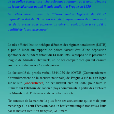
de la police communiste tchécoslovaque relatant qu'il avait dénoncé
un jeune déserteur quand il était étudiant à Prague en 1950
Le célébrissime auteur de "L'insoutenable légèreté de l'être",
aujourd'hui âgé de 79 ans, est sorti de longues années de silence vis à
vis de la presse pour apporter un démenti catégorique à ce qu'il a
qualifié de "purs mensonges".
Le très officiel Institut tchèque d'études des régimes totalitaires (USTR)
a publié lundi un rapport de police faisant état d'une déposition
spontanée de Kundera datant du 14 mars 1950 à propos de la présence à
Prague de Miroslav Dvoracek, un de ses compatriotes qui fut ensuite
arrêté et condamné à 22 ans de prison.
Le fac-similé du procès verbal 624/1950 de l'OVNB (Commandement
d'arrondissement de la sécurité nationale) de Prague a été mis en ligne
sur le site (
www.ustrcr.cz
) de cet institut créé en 2007 pour faire la
lumière sur l'Histoire de l'ancien pays communiste à partir des archives
du Ministère de l'Intérieur et de la police secrète
"Je conteste de la manière la plus forte ces accusations qui sont de purs
mensonges", a écrit l'écrivain dans un bref communiqué transmis à Paris
par sa maison d'édition française, Gallimard.