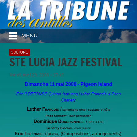
MENU
CULTURE
STE LUCIA JAZZ FESTIVAL
Mardi, avril 29, 2008 - 17:49
Dimanche 11 mai 2008 - Pigeon Island
Eric ILDEFONSE
Quintet featuring Luther François & Paco
Charlery
Luther F
rancois
/
saxophone ténor, soprano et flûte
Paco C
harlery
/
latin percussion
Dominique B
ougrainville
/ batterie
Geoffrey C
adogan
/ contrebasse
Eric I
ldefonse
/ piano, (Compositions, arrangements)