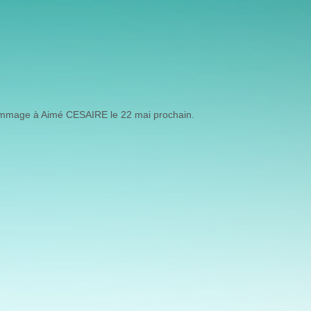
mmage à Aimé CESAIRE le 22 mai prochain.