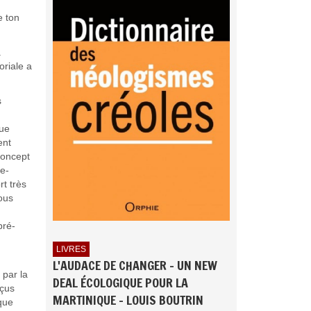
e ton
a
oriale a
s
rue
ent
concept
te-
rt très
tous
pré-
LIVRES
L'AUDACE DE CHANGER - UN NEW
 par la
DEAL ÉCOLOGIQUE POUR LA
rçus
MARTINIQUE - LOUIS BOUTRIN
que