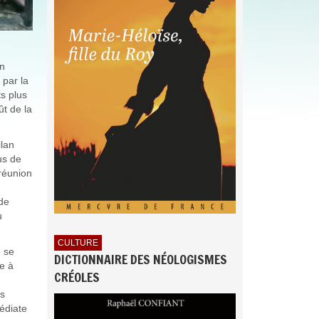
un
 par la
ts plus
ût de la
ilan
us de
réunion
 de
u
CULTURE
e se
DICTIONNAIRE DES NÉOLOGISMES
e à
CRÉOLES
es
édiate