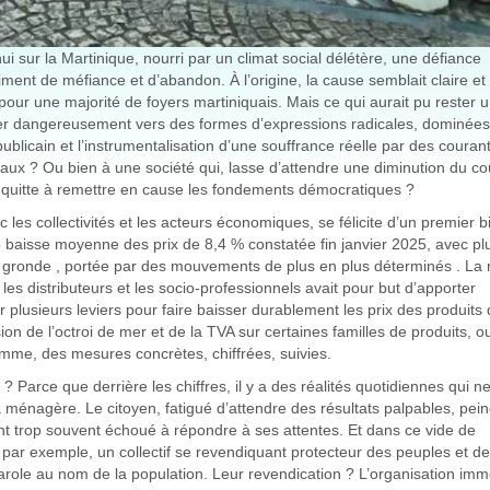
i sur la Martinique, nourri par un climat social délétère, une défiance
timent de méfiance et d’abandon. À l’origine, la cause semblait claire et
e pour une majorité de foyers martiniquais. Mais ce qui aurait pu rester 
sser dangereusement vers des formes d’expressions radicales, dominées
ublicain et l’instrumentalisation d’une souffrance réelle par des couran
locaux ? Ou bien à une société qui, lasse d’attendre une diminution du co
, quitte à remettre en cause les fondements démocratiques ?
c les collectivités et les acteurs économiques, se félicite d’un premier b
 baisse moyenne des prix de 8,4 % constatée fin janvier 2025, avec pl
t gronde , portée par des mouvements de plus en plus déterminés . La 
les distributeurs et les socio-professionnels avait pour but d’apporter
ur plusieurs leviers pour faire baisser durablement les prix des produits
 de l’octroi de mer et de la TVA sur certaines familles de produits, o
mme, des mesures concrètes, chiffrées, suivies.
? Parce que derrière les chiffres, il y a des réalités quotidiennes qui n
 ménagère. Le citoyen, fatigué d’attendre des résultats palpables, pein
 ont trop souvent échoué à répondre à ses attentes. Et dans ce vide de
ar exemple, un collectif se revendiquant protecteur des peuples et d
arole au nom de la population. Leur revendication ? L’organisation imm