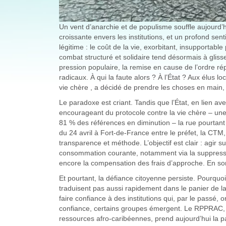
Un vent d’anarchie et de populisme souffle aujourd’hu
croissante envers les institutions, et un profond sen
légitime : le coût de la vie, exorbitant, insupportabl
combat structuré et solidaire tend désormais à gli
pression populaire, la remise en cause de l’ordre rép
radicaux. À qui la faute alors ? À l’État ? Aux élus 
vie chère , a décidé de prendre les choses en main
Le paradoxe est criant. Tandis que l’État, en lien ave
encourageant du protocole contre la vie chère – une
81 % des références en diminution – la rue pourtan
du 24 avril à Fort-de-France entre le préfet, la CTM, 
transparence et méthode. L’objectif est clair : agir s
consommation courante, notamment via la suppression
encore la compensation des frais d’approche. En so
Et pourtant, la défiance citoyenne persiste. Pourquoi 
traduisent pas aussi rapidement dans le panier de la
faire confiance à des institutions qui, par le passé,
confiance, certains groupes émergent. Le RPPRAC, p
ressources afro-caribéennes, prend aujourd’hui la p