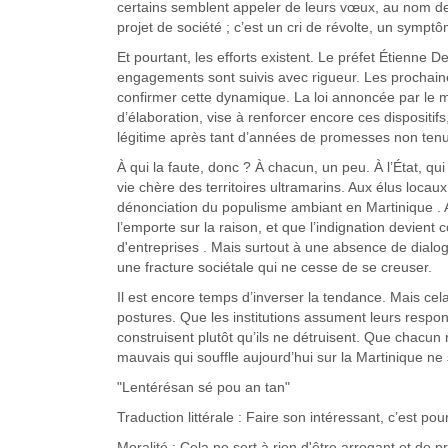
certains semblent appeler de leurs vœux, au nom de l
projet de société ; c’est un cri de révolte, un sym
Et pourtant, les efforts existent. Le préfet Étienne Des
engagements sont suivis avec rigueur. Les prochain
confirmer cette dynamique. La loi annoncée par le mi
d’élaboration, vise à renforcer encore ces dispositifs
légitime après tant d’années de promesses non tenue
À qui la faute, donc ? À chacun, un peu. À l’État, qu
vie chère des territoires ultramarins. Aux élus loca
dénonciation du populisme ambiant en Martinique .
l’emporte sur la raison, et que l’indignation devient
d'entreprises . Mais surtout à une absence de dialogu
une fracture sociétale qui ne cesse de se creuser.
Il est encore temps d’inverser la tendance. Mais cela 
postures. Que les institutions assument leurs resp
construisent plutôt qu’ils ne détruisent. Que chacun
mauvais qui souffle aujourd’hui sur la Martinique ne
"Lentérésan sé pou an tan"
Traduction littérale : Faire son intéressant, c’est po
Moralité : Cela ne sert à rien d'être arrogant et de