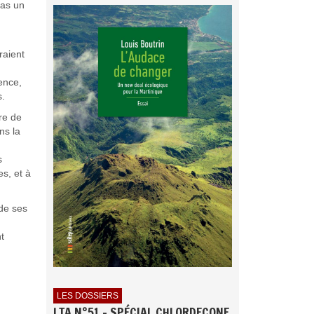
pas un
raient
ience,
s.
ère de
ns la
s
es, et à
 de ses
t
LES DOSSIERS
LTA N°51 - SPÉCIAL CHLORDECONE
.