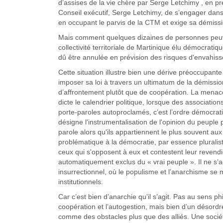
d’assises de la vie chère par Serge Letchimy , en p
Conseil exécutif, Serge Letchimy, de s’engager dans 
en occupant le parvis de la CTM et exige sa démissi
Mais comment quelques dizaines de personnes peuven
collectivité territoriale de Martinique élu démocratiq
dû être annulée en prévision des risques d'envahis
Cette situation illustre bien une dérive préoccupant
imposer sa loi à travers un ultimatum de la démissio
d’affrontement plutôt que de coopération. La menace n
dicte le calendrier politique, lorsque des associatio
porte-paroles autoproclamés, c’est l’ordre démocrat
désigne l'instrumentalisation de l'opinion du peuple 
parole alors qu'ils appartiennent le plus souvent au
problématique à la démocratie, par essence pluraliste
ceux qui s'opposent à eux et contestent leur revend
automatiquement exclus du « vrai peuple ». Il ne s’ag
insurrectionnel, où le populisme et l’anarchisme se m
institutionnels.
Car c’est bien d’anarchie qu’il s’agit. Pas au sens p
coopération et l’autogestion, mais bien d’un désordre
comme des obstacles plus que des alliés. Une socié