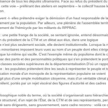
résence de tous les députés ultramarins. Face au refus du président du
cette voie – préférant des ateliers en septembre – le collectif hausse l
on.
t -t- elles prétendre exiger la démission d'un haut responsable de l
uement par la population. Par ailleurs, une plénière de l'assemblée territ
sement de l'hémicycle par les militants du RPPRAC.
e : une petite frange de la société, se sentant ignorée, entend désormai
n du président de la CTM et un diktat aux élus, dans une logique
’est plus seulement sociale, elle devient institutionnelle. Lorsque la 
ns minoritaires imposent leurs vues au nom d’un peuple dont elles s’érig
ique lui-même qui vacille. C'est l'exemple même du populisme dont le 
par des partis et des personnalités politiques qui s'en prétendent le por
x classes sociales supérieures de la départementalisation.D'où un rappo
 : les populistes prétendent être les seuls à représenter le peuple et 
ication morale d'un monopole de la représentation populaire se voient
it plus d’une simple mobilisation citoyenne, mais d’un véritable climat 
êlent, portés par un rejet viscéral des figures d’autorité et des cadres
hilosophique noble du terme, où la société s’organiserait sans hiérarchie
 structurel, d’un rejet de l’État, de la CTM et de ses représentants, pe
té sans dirigeants, sans gouvernement, sans cadre reconnu : voilà ce 