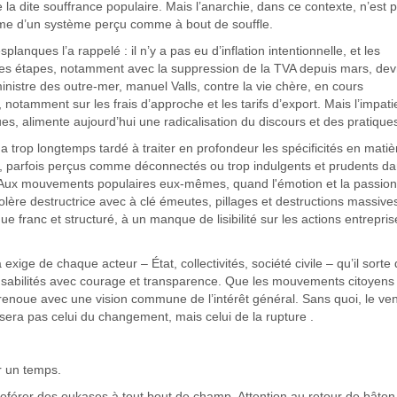
a dite souffrance populaire. Mais l’anarchie, dans ce contexte, n’est 
ptôme d’un système perçu comme à bout de souffle.
planques l’a rappelé : il n’y a pas eu d’inflation intentionnelle, et les
es étapes, notamment avec la suppression de la TVA depuis mars, dev
nistre des outre-mer, manuel Valls, contre la vie chère, en cours
, notamment sur les frais d’approche et les tarifs d’export. Mais l’impat
s, alimente aujourd’hui une radicalisation du discours et des pratique
i a trop longtemps tardé à traiter en profondeur les spécificités en mati
ux, parfois perçus comme déconnectés ou trop indulgents et prudents da
 Aux mouvements populaires eux-mêmes, quand l'émotion et la passion
 colère destructrice avec à clé émeutes, pillages et destructions massive
e franc et structuré, à un manque de lisibilité sur les actions entrepris
exige de chaque acteur – État, collectivités, société civile – qu’il sorte
onsabilités avec courage et transparence. Que les mouvements citoyens
 renoue avec une vision commune de l’intérêt général. Sans quoi, le ven
 sera pas celui du changement, mais celui de la rupture .
ur un temps.
 proférer des oukases à tout bout de champ. Attention au retour de bâton