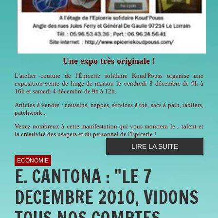
Une expo très originale !
L'atelier couture de l'Épicerie solidaire Koud'Pouss organise une
exposition-vente de linge de maison le vendredi 3 décembre de 9h à
16h et samedi 4 décembre de 9h à 12h.
Articles à vendre : coussins, nappes, services à thé, sacs à pain, tabliers,
patchwork...
Venez nombreux à cette manifestation qui vous montrera le... talent et
la créativité des usagers et du personnel de l'Épicerie !
LIRE LA SUITE
ECONOMIE
E. CANTONA : "LE 7
DECEMBRE 2010, VIDONS