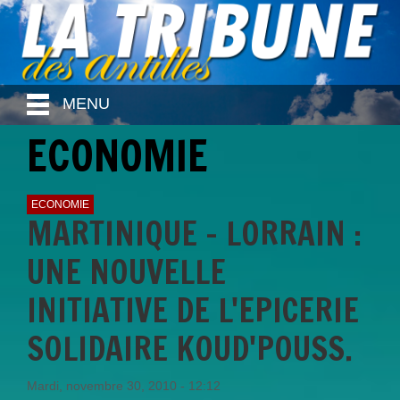
MENU
ECONOMIE
ECONOMIE
MARTINIQUE - LORRAIN :
UNE NOUVELLE
INITIATIVE DE L'EPICERIE
SOLIDAIRE KOUD'POUSS.
Mardi, novembre 30, 2010 - 12:12