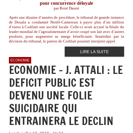
pour concurrence déloyale
par René Dassié
Après une dizaine d’années de procédure, le tribunal de grande instance
de Douala a condamné Nestlé-Cameroun à payer plus d’un million
d’euros à Codilait une société locale. Celle-ci avait accusé la filiale du
leader mondial de l’agroalimentaire d’avoir coupé son lait avec d’autres
produits, pour augmenter sa marge bénéficiaire. Insatisfait par la
décision du tribunal, le patron de Codilait pourrait interjeter appel.
LIRE LA SUITE
ECONOMIE
ECONOMIE - J. ATTALI : LE
DEFICIT PUBLIC EST
DEVENU UNE FOLIE
SUICIDAIRE QUI
ENTRAINERA LE DECLIN