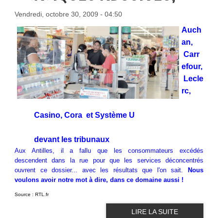
Vendredi, octobre 30, 2009 - 04:50
Auch
an,
Carr
efour,
Lecle
rc,
Casino,
Cora et Système U
devant les tribunaux
Aux Antilles, il a fallu que les consommateurs excédés
descendent dans la rue pour que les services déconcentrés
ouvrent ce dossier... avec les résultats que l'on sait.
Nous
voulons avoir notre mot à dire, dans ce domaine aussi !
Source : RTL.fr
LIRE LA SUITE