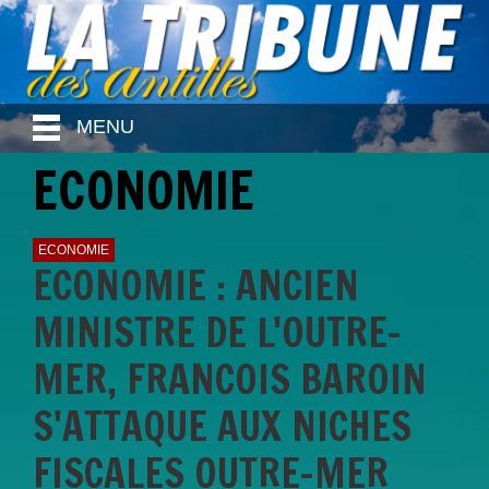
MENU
ECONOMIE
ECONOMIE
ECONOMIE : ANCIEN
MINISTRE DE L'OUTRE-
MER, FRANCOIS BAROIN
S'ATTAQUE AUX NICHES
FISCALES OUTRE-MER