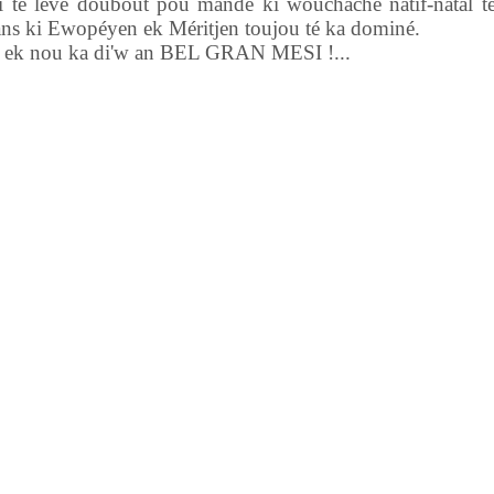
 i té lévé doubout pou mandé ki wouchachè natif-natal té
sians ki Ewopéyen ek Méritjen toujou té ka dominé.
ek nou ka di'w an BEL GRAN MESI !...