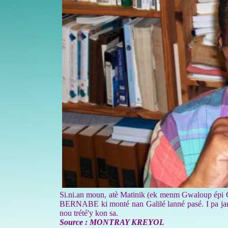
Si.ni.an moun, atè Matinik (ek menm Gwaloup épi Gu
BERNABE ki monté nan Galilé lanné pasé. I pa janm
nou trété'y kon sa.
Source : MONTRAY KREYOL