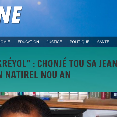
OMIE
EDUCATION
JUSTICE
POLITIQUE
SANTÉ
RÉYOL" : CHONJÉ TOU SA JEA
N NATIREL NOU AN