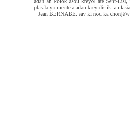
adan an kolok asou kréyol atè Sent-Lisi,
plas-la yo mérité a adan kréyolistik, an la
Jean BERNABE, sav ki nou ka chonjé'w 