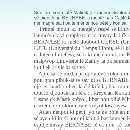
Si ni an moun, atè Matinik (ek menm Gwaloup 
sé bien Jean BERNABE ki monté nan Galilé la
mé magré sa, i pa té mérité nou trété'y kon sa.
Primié moun ki mantjé'y respé sé Linivè
lanmò'y ek viré raplé tout lo travay-la i fè
BERNABE ki mété doubout GEREC (Groupe 
l'UTL (Université du Temps Libre), sé li k
et Interculturelles), sé li ki mété doubo
malpwop Linivèsité lé Zantiy la pa janm
initil ek arivis ki zot yé !
Apré sa, lé média pa djè vréyé vokal non
pou gran piblik-la té sav ki sa BERNABE p
djè ay laradio oben latélé kifè laplipa mo
tout lo djoubak-la i fè a : i kréyé an lékrit
Lisans ek Mastè kréyol, i bat pou blijé M
etsétéra tez doktora asou kréyol kisasayésa..
Adan nenpot ki péyi, yo té ké pòté an 
sé ayen ki initil nou ni labitid bat lan
espitjé travay BERNABE fè ek nou ké k