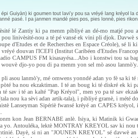
épi Guiyàn) ki goumen tout lavi'y pou sa vréyé lang kréyol la
nné pasé. I pa janmen mandé pies pos, pies lonnè, pies riko
sité lé Zantiy ki pa menm pibliyé an dé-mo matjé pou 
 a pou linivèsité-nou a té pé vansé ek vini pli djok. Davwè 
d'Etudes et de Recherches en Espace Créole), sé li ki
i vréyé douvan l'ICEFI (Institut Caribéen d'Etudes Franco
ut Radio CAMPUS FM kisasayésa...Abo i konstwi tou sa bag
en wouvè djo-yo pou di pa menm yon sel mò asou lanmò'y
 pli asou lanmò'y, mé omwens yonndé adan yo fè sa ki té 
òté ba nou ekzaktiman. I té an boug ki té diskré ek ki pa
un té sav i té an kalté "Pap Kréyol", men yo pa té sav ekza
i (tala nou ka sèvi adan artik-tala), i pibliyé gramè, i mété 
inistè Lanseyman Sipériè fwansé kréyé an CAPES kréyol, i 
.
nonm kon Jean BERNABE anlè. Isiya, ki Matinik ki Gwa
men ba yo. Antouléka, lektè MONTRAY KREYOL sav ki nou 
ontinié. Dayè, si ni an "JOUNEN KREYOL" sé davwè an