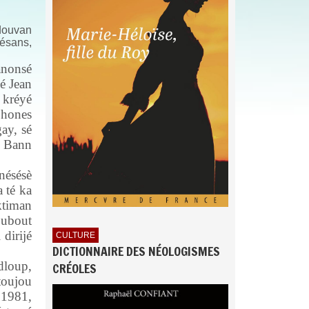
 douvan
nésans,
anonsé
sé Jean
 kréyé
phones
ay, sé
. Bann
nésésè
 té ka
ktiman
doubout
dirijé
CULTURE
DICTIONNAIRE DES NÉOLOGISMES
dloup,
CRÉOLES
toujou
 1981,