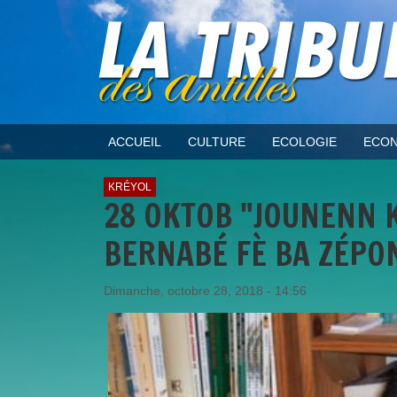
ACCUEIL
CULTURE
ECOLOGIE
ECON
KRÉYOL
28 OKTOB "JOUNENN K
BERNABÉ FÈ BA ZÉPO
Dimanche, octobre 28, 2018 - 14:56