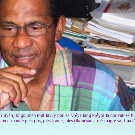
iyàn) ki goumen tout lavi'y pou sa vréyé lang kréyol la douvan sé bi
en mandé pies pos, pies lonnè, pies rikonésans, mé magré sa, i pa té