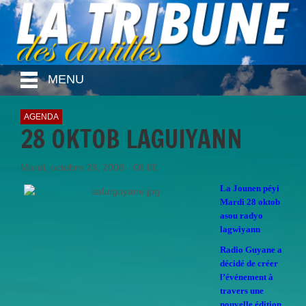
MENU
AGENDA
28 OKTOB LAGUIYANN
Mardi, octobre 28, 2008 - 06:00
La Jounen péyi
Mardi 28 oktob
asou radyo
lagwiyann
Radio Guyane a
décidé de créer
l’événement à
travers une
nouvelle édition