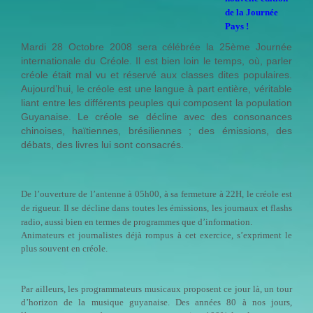
de la Journée
Pays !
Mardi 28 Octobre 2008 sera célébrée la 25ème Journée
internationale du Créole. Il est bien loin le temps, où, parler
créole était mal vu et réservé aux classes dites populaires.
Aujourd’hui, le créole est une langue à part entière, véritable
liant entre les différents peuples qui composent la population
Guyanaise. Le créole se décline avec des consonances
chinoises, haïtiennes, brésiliennes ; des émissions, des
débats, des livres lui sont consacrés.
De l’ouverture de l’antenne à 05h00, à sa fermeture à 22H, le créole est
de rigueur. Il se décline dans toutes les émissions, les journaux et flashs
radio, aussi bien en termes de programmes que d’information.
Animateurs et journalistes déjà rompus à cet exercice, s’expriment le
plus souvent en créole.
Par ailleurs, les programmateurs musicaux proposent ce jour là, un tour
d’horizon de la musique guyanaise. Des années 80 à nos jours,