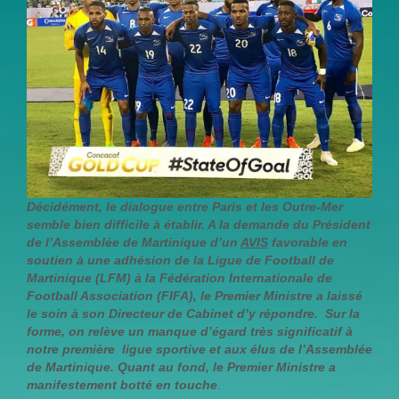
Décidément, le dialogue entre Paris et les Outre-Mer
semble bien difficile à établir. A la demande du Président
de l’Assemblée de Martinique d’un
AVIS
favorable en
soutien à une adhésion de la Ligue de Football de
Martinique (LFM) à la Fédération Internationale de
Football Association (FIFA), le Premier Ministre a laissé
le soin à son Directeur de Cabinet d’y répondre. Sur la
forme, on relève un manque d’égard très significatif à
notre première ligue sportive et aux élus de l’Assemblée
de Martinique. Quant au fond, le Premier Ministre a
manifestement botté en touche
.