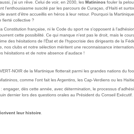
aussi, j'ai un rêve. Celui de voir, en 2030, les
Matininos
fouler la pelo
 l'enthousiasme suscité par les parcours de Curaçao, d'Haïti et surto
ple avant d'être accueillis en héros à leur retour. Pourquoi la Martiniqu
fierté collective ?
ni la Constitution française, ni le Code du sport ne s'opposent à l'adhésio
uvrent cette possibilité. Ce qui manque n'est pas le droit, mais le cou
ime des hésitations de l'État et de l'hypocrisie des dirigeants de la Féd
, nos clubs et notre sélection méritent une reconnaissance internationa
es hésitations et de notre absence d’audace !
T-NOIR de la Martinique flotterait parmi les grandes nations du foot
 Matininos, comme l'ont fait les Argentins, les Cap-Verdiens ou les Haïti
n : engager, dès cette année, avec détermination, le processus d'adhés
 juin dernier lors des questions orales au Président du Conseil Exécutif.
crivent leur histoire
.