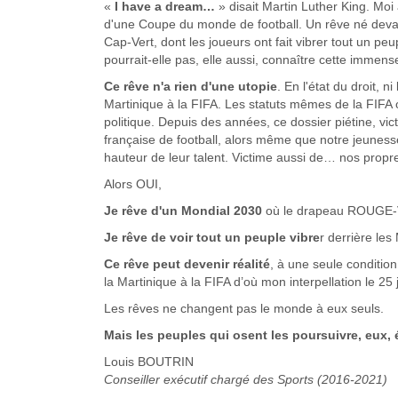
«
I have a dream…
» disait Martin Luther King. Moi 
d'une Coupe du monde de football. Un rêve né devant
Cap-Vert, dont les joueurs ont fait vibrer tout un peu
pourrait-elle pas, elle aussi, connaître cette immense 
Ce rêve n'a rien d'une utopie
. En l'état du droit, 
Martinique à la FIFA. Les statuts mêmes de la FIFA o
politique. Depuis des années, ce dossier piétine, vict
française de football, alors même que notre jeunesse
hauteur de leur talent. Victime aussi de… nos propr
Alors OUI,
Je rêve d'un Mondial 2030
où le drapeau ROUGE-VER
Je rêve de voir tout un peuple vibre
r derrière les
Ce rêve peut devenir réalité
, à une seule conditio
la Martinique à la FIFA d’où mon interpellation le 25
Les rêves ne changent pas le monde à eux seuls.
Mais les peuples qui osent les poursuivre, eux, é
Louis BOUTRIN
Conseiller exécutif chargé des Sports (2016-2021)