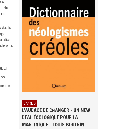
use
ut du
e ne
n de la
rage
ération
le à la
ball.
ens.
ion de
LIVRES
L'AUDACE DE CHANGER - UN NEW
DEAL ÉCOLOGIQUE POUR LA
MARTINIQUE - LOUIS BOUTRIN