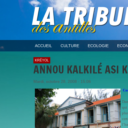
ACCUEIL
CULTURE
ECOLOGIE
ECON
KRÉYOL
ANNOU KALKILÉ ASI 
Mardi, octobre 28, 2008 - 15:06
Con
Dan
qui
plu
cer
l’h