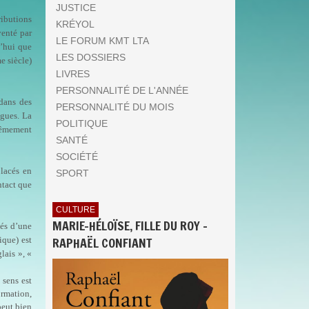
JUSTICE
ributions
KRÉYOL
venté par
LE FORUM KMT LTA
d’hui que
LES DOSSIERS
e siècle)
LIVRES
PERSONNALITÉ DE L'ANNÉE
 dans des
PERSONNALITÉ DU MOIS
ngues. La
POLITIQUE
trêmement
SANTÉ
SOCIÉTÉ
placés en
SPORT
ntact que
CULTURE
MARIE-HÉLOÏSE, FILLE DU ROY -
gés d’une
RAPHAËL CONFIANT
ique) est
lais », «
 sens est
ormation,
peut bien