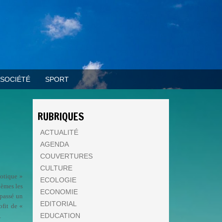
SOCIÉTÉ
SPORT
RUBRIQUES
ACTUALITÉ
AGENDA
COUVERTURES
CULTURE
iotique »
ECOLOGIE
hèmes les
ECONOMIE
 passé un
EDITORIAL
ofit de «
EDUCATION
.