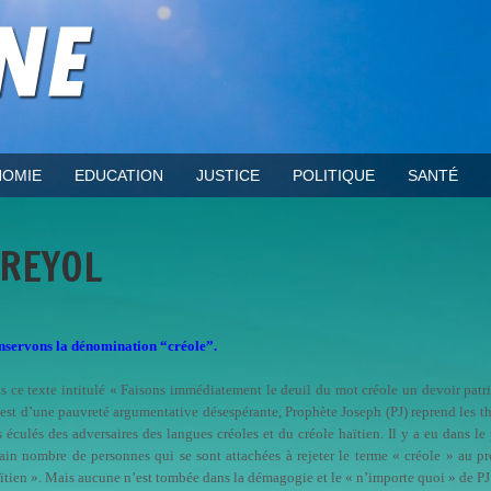
OMIE
EDUCATION
JUSTICE
POLITIQUE
SANTÉ
KREYOL
servons la dénomination “créole”.
s ce texte intitulé « Faisons immédiatement le deuil du mot créole un devoir patr
 est d’une pauvreté argumentative désespérante, Prophète Joseph (PJ) reprend les t
s éculés des adversaires des langues créoles et du créole haïtien. Il y a eu dans le
tain nombre de personnes qui se sont attachées à rejeter le terme « créole » au pr
aïtien ». Mais aucune n’est tombée dans la démagogie et le « n’importe quoi » de PJ