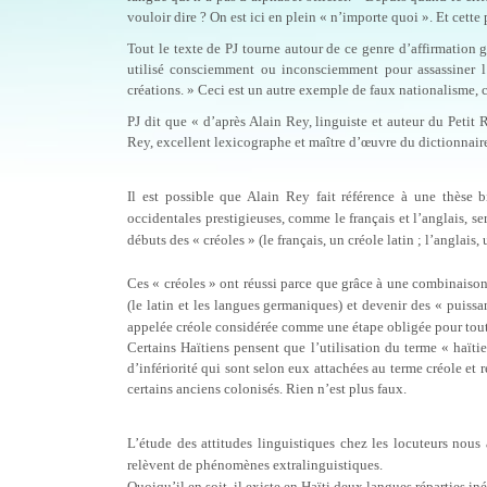
vouloir dire ? On est ici en plein « n’importe quoi ». Et cette 
Tout le texte de PJ tourne autour de ce genre d’affirmation gra
utilisé consciemment ou inconsciemment pour assassiner l’
créations. » Ceci est un autre exemple de faux nationalisme, 
PJ dit que « d’après Alain Rey, linguiste et auteur du Petit
Rey, excellent lexicographe et maître d’œuvre du dictionnaire 
Il est possible que Alain Rey fait référence à une thèse
occidentales prestigieuses, comme le français et l’anglais, sera
débuts des « créoles » (le français, un créole latin ; l’anglai
Ces « créoles » ont réussi parce que grâce à une combinaison 
(le latin et les langues germaniques) et devenir des « puiss
appelée créole considérée comme une étape obligée pour tout
Certains Haïtiens pensent que l’utilisation du terme « haïti
d’infériorité qui sont selon eux attachées au terme créole et
certains anciens colonisés. Rien n’est plus faux.
L’étude des attitudes linguistiques chez les locuteurs nous 
relèvent de phénomènes extralinguistiques.
Quoiqu’il en soit, il existe en Haïti deux langues réparties i