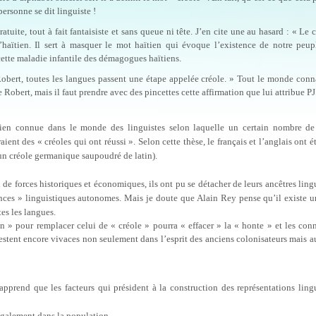
personne se dit linguiste !
tuite, tout à fait fantaisiste et sans queue ni tête. J’en cite une au hasard : « Le c
haïtien. Il sert à masquer le mot haïtien qui évoque l’existence de notre peup
cette maladie infantile des démagogues haïtiens.
 Robert, toutes les langues passent une étape appelée créole. » Tout le monde conn
Robert, mais il faut prendre avec des pincettes cette affirmation que lui attribue PJ
 bien connue dans le monde des linguistes selon laquelle un certain nombre de
ient des « créoles qui ont réussi ». Selon cette thèse, le français et l’anglais ont ét
s, un créole germanique saupoudré de latin).
de forces historiques et économiques, ils ont pu se détacher de leurs ancêtres ling
ances » linguistiques autonomes. Mais je doute que Alain Rey pense qu’il existe u
es les langues.
en » pour remplacer celui de « créole » pourra « effacer » la « honte » et les con
 restent encore vivaces non seulement dans l’esprit des anciens colonisateurs mais a
apprend que les facteurs qui président à la construction des représentations ling
négalement dans la population.