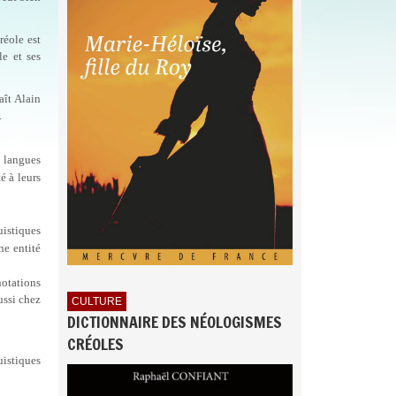
réole est
le et ses
aît Alain
.
 langues
é à leurs
uistiques
ne entité
notations
ussi chez
CULTURE
DICTIONNAIRE DES NÉOLOGISMES
CRÉOLES
uistiques