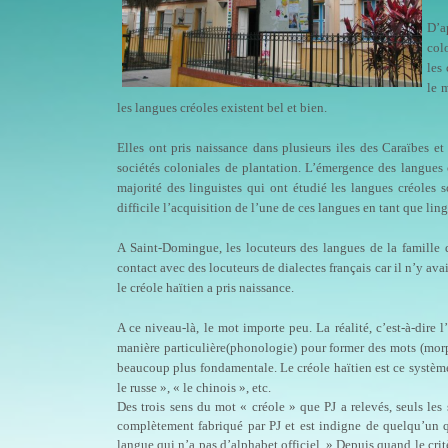
D’a
col
les
le 
les langues créoles existent bel et bien.
Elles ont pris naissance dans plusieurs iles des Caraïbes 
sociétés coloniales de plantation. L’émergence des langues
majorité des linguistes qui ont étudié les langues créoles 
difficile l’acquisition de l’une de ces langues en tant que lin
A Saint-Domingue, les locuteurs des langues de la famille 
contact avec des locuteurs de dialectes français car il n’y ava
le créole haïtien a pris naissance.
A ce niveau-là, le mot importe peu. La réalité, c’est-à-dir
manière particulière(phonologie) pour former des mots (mor
beaucoup plus fondamentale. Le créole haïtien est ce système. 
le russe », « le chinois », etc.
Des trois sens du mot « créole » que PJ a relevés, seuls les s
complètement fabriqué par PJ et est indigne de quelqu’un qu
langue qui n’a pas d’alphabet officiel. » Depuis quand le critèr