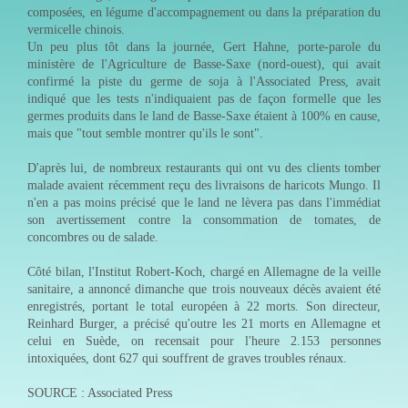
composées, en légume d'accompagnement ou dans la préparation du
vermicelle chinois.
Un peu plus tôt dans la journée, Gert Hahne, porte-parole du
ministère de l'Agriculture de Basse-Saxe (nord-ouest), qui avait
confirmé la piste du germe de soja à l'Associated Press, avait
indiqué que les tests n'indiquaient pas de façon formelle que les
germes produits dans le land de Basse-Saxe étaient à 100% en cause,
mais que "tout semble montrer qu'ils le sont".
D'après lui, de nombreux restaurants qui ont vu des clients tomber
malade avaient récemment reçu des livraisons de haricots Mungo. Il
n'en a pas moins précisé que le land ne lèvera pas dans l'immédiat
son avertissement contre la consommation de tomates, de
concombres ou de salade.
Côté bilan, l'Institut Robert-Koch, chargé en Allemagne de la veille
sanitaire, a annoncé dimanche que trois nouveaux décès avaient été
enregistrés, portant le total européen à 22 morts. Son directeur,
Reinhard Burger, a précisé qu'outre les 21 morts en Allemagne et
celui en Suède, on recensait pour l'heure 2.153 personnes
intoxiquées, dont 627 qui souffrent de graves troubles rénaux.
SOURCE : Associated Press