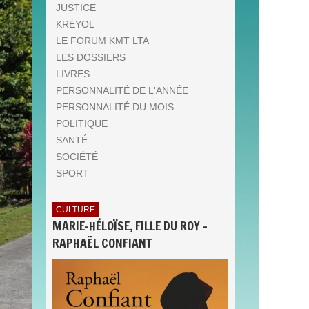
JUSTICE
KRÉYOL
LE FORUM KMT LTA
LES DOSSIERS
LIVRES
PERSONNALITÉ DE L'ANNÉE
PERSONNALITÉ DU MOIS
POLITIQUE
SANTÉ
SOCIÉTÉ
SPORT
CULTURE
MARIE-HÉLOÏSE, FILLE DU ROY -
RAPHAËL CONFIANT