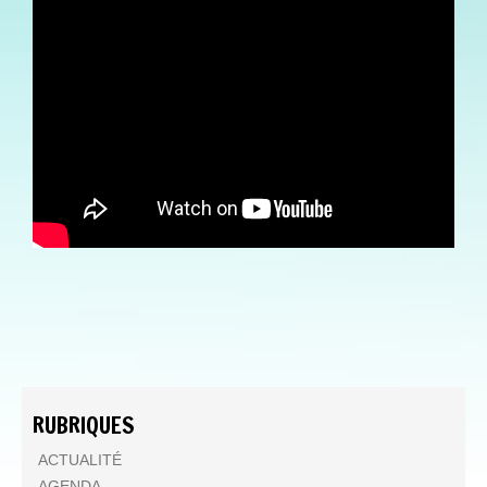
WEB-TV ENERG'ISULE -
22/10/2020 - 2 «
L'AUTONOMIE
ÉNERGÉTIQUE DES ÎLES »
RUBRIQUES
ACTUALITÉ
AGENDA