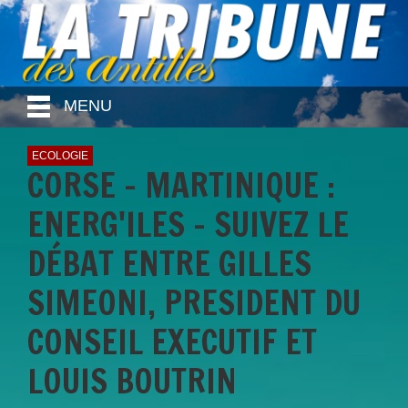
MENU
ECOLOGIE
CORSE - MARTINIQUE :
ENERG'ILES - SUIVEZ LE
DÉBAT ENTRE GILLES
SIMEONI, PRESIDENT DU
CONSEIL EXECUTIF ET
LOUIS BOUTRIN