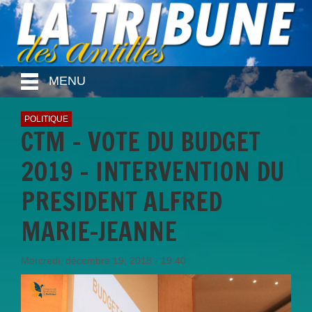
MENU
POLITIQUE
CTM - VOTE DU BUDGET
2019 - INTERVENTION DU
PRESIDENT ALFRED
MARIE-JEANNE
Mercredi, décembre 19, 2018 - 19:40