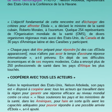
de fièvre hémorragique.
PHOTO : Nelson Arboleda, représentant
des Etats-Unis à la Conférence de la la Havane.
« L'objectif fondamental de cette rencontre est d'
échanger
des
critères pour
affronter
Ebola »
, a déclaré le ministre de la santé
cubain, Roberto Morales, à l'ouverture. Quelque 254 représentants
de l'Organisation mondiale de la santé (OMS), de divers
organismes régionaux mais aussi des Etats-Unis, du
Canada
et de
30 pays d'Amérique latine et des Caraïbes y participent.
« Chaque pays doit
être
préparé pour
répondre
[si des cas d'Ebola
apparaissent], nous n'allons pas
avoir
le temps d'
avoir
une réponse
internationale »
, a-t-il prévenu. En dépit de ses difficultés
économiques et de
ses
moyens modestes, Cuba a envoyé plus de
250 professionnels de santé dans les pays d'
Afrique
les plus
touchés.
« COOPÉRER AVEC TOUS LES ACTEURS »
Selon le représentant des Etats-Unis, Nelson Arboleda, son pays
est
« disposé à
coopérer
avec tous les acteurs qui travaillent dans
la région pour
garantir
une réponse efficace au niveau mondial
contre ce virus »
.
« Nous soutenons les pays et les ministères de
la santé, dans les
Amériques
, pour
faire
en sorte qu'ils aient les
capacités adéquates pour
pouvoir
répondre à une possible arrivée
d'Ebola »
, a-t-il ajouté.