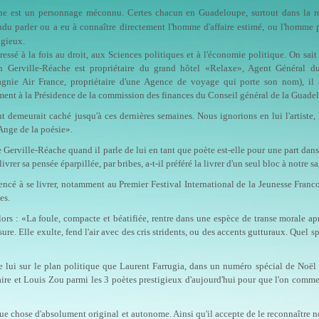
he est un personnage méconnu. Certes chacun en Guadeloupe, surtout dans la r
ndu parler ou a eu à connaître directement l'homme d'affaire estimé, ou l'homme 
igieux.
ntéressé à la fois au droit, aux Sciences politiques et à l'économie politique. On sait
en Gerville-Réache est proprié­taire du grand hôtel «Relaxe», Agent Général d
agnie Air France, propriétaire d'une Agence de voyage qui porte son nom), il 
mment à la Présidence de la commission des finances du Conseil général de la Guade
nt demeurait caché jusqu'à ces dernières semaines. Nous ignorions en lui l'artiste, 
Ange de la poésie».
Gerville-Réache quand il parle de lui en tant que poè­te est-elle pour une part dans 
vrer sa pensée épar­pillée, par bribes, a-t-il préféré la livrer d'un seul bloc à notre sa
encé à se livrer, notamment au Premier Festival Interna­tional de la Jeunesse Fran
es.
s : «La foule, compacte et béatifiée, rentre dans une es­pèce de transe morale ap
e. Elle exulte, fend l'air avec des cris stridents, ou des accents gut­turaux. Quel sp
de lui sur le plan politique que Laurent Farrugia, dans un numéro spécial de Noë
re et Louis Zou parmi les 3 poètes prestigieux d'aujourd'hui pour que l'on comm
e chose d'ab­solument original et autonome. Ainsi qu'il accepte de le reconnaître n