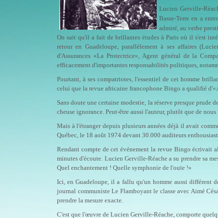
Lucien Gerville-Réac
Basse-Terre en a ente
admiré, au verbe prest
On sait qu'il a fait de brillantes étu­des à Paris où il s'est i
retour en Guadeloupe, parallèlement à ses affaires (Luci
d'Assurances «La Pro­tectrice», Agent général de la Comp
efficacement d'importantes responsabili­tés politiques, nota
Pourtant, à ses compatriotes, l'essentiel de cet homme brilla
celui que la revue africaine francophone Bingo a qualifié d'«
Sans doute une certaine modestie, la réserve presque prude de 
cheuse ignorance. Peut-être aussi l'auteur, plutôt que de nous li
Mais à l'étranger depuis plusieurs années déjà il avait comm
Qué­bec, le 18 août 1974 devant 30.000 audi­teurs enthousiast
Rendant compte de cet événement la revue Bingo écrivait alor
minutes d'écoute. Lucien Gerville-Réache a su prendre sa mesur
Quel enchante­ment ! Quelle symphonie de l'ouïe !»
Ici, en Guadeloupe, il a fallu qu'un homme aussi différent 
journal communiste Le Flamboyant le classe avec Aimé Césai
prendre la mesure exacte.
C'est que l'œuvre de Lucien Gervil­le-Réache, comporte quelqu