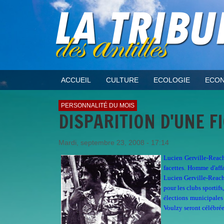
ACCUEIL
CULTURE
ECOLOGIE
ECON
PERSONNALITÉ DU MOIS
DISPARITION D'UNE 
Mardi, septembre 23, 2008 - 17:14
Lucien Gerville-Reach
facettes. Homme d'aff
Lucien Gerville-Reach
pour les clubs sportif
élections municipales
Voulzy seront célébré