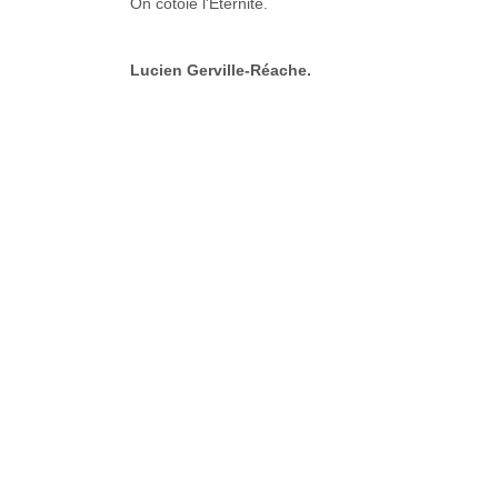
On côtoie l'Eternité.
Lucien Gerville-Réache.