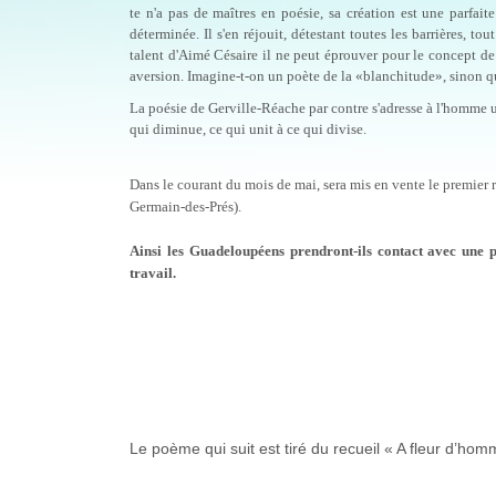
te n'a pas de maîtres en poésie, sa créa­tion est une parfai
déterminée. Il s'en réjouit, détestant toutes les barrières, tou
talent d'Aimé Césaire il ne peut éprouver pour le concept de
aversion. Imagine-t-on un poète de la «blanchitude», sinon que
La poésie de Gerville-Réache par contre s'adresse à l'homme uni
qui diminue, ce qui unit à ce qui divise.
Dans le courant du mois de mai, sera mis en vente le premier
Germain-des-Prés).
Ainsi les Guadeloupéens prendront-ils contact avec une p
travail.
Le poème qui suit est tiré du recueil « A fleur d’ho