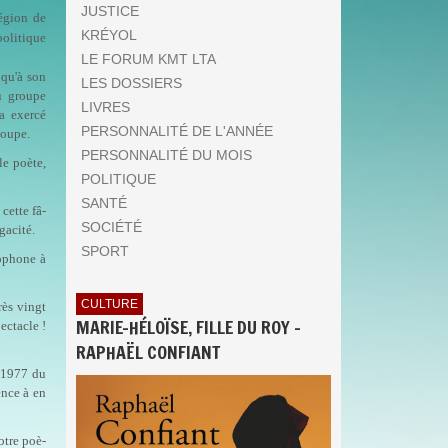
JUSTICE
égion de
KRÉYOL
politique
LE FORUM KMT LTA
 qu'à son
LES DOSSIERS
u groupe
LIVRES
a exercé
PERSONNALITÉ DE L'ANNÉE
loupe.
PERSONNALITÉ DU MOIS
le poète,
POLITIQUE
SANTÉ
cette fâ­
SOCIÉTÉ
gacité.
SPORT
cophone à
CULTURE
rès vingt
MARIE-HÉLOÏSE, FILLE DU ROY -
ectacle !
RAPHAËL CONFIANT
l 1977 du
ence à en
otre poè­