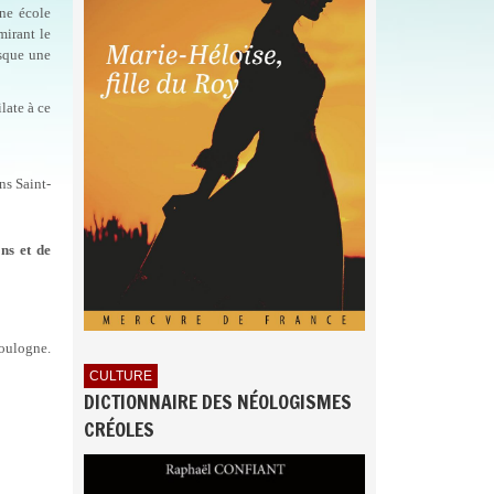
une école
dmirant le
esque une
late à ce
ns Saint-
ns et de
oulogne.
CULTURE
DICTIONNAIRE DES NÉOLOGISMES
CRÉOLES