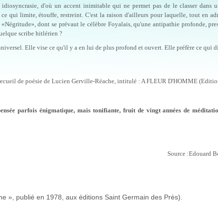
te idiosyncrasie, d'où un accent inimitable qui ne permet pas de le classer dans 
t ce qui limite, étouffe, restreint. C'est la raison d'ailleurs pour laquelle, tout en a
 «Négri­tude», dont se prévaut le célèbre Foyalais, qu'une antipathie profonde, pr
lque scribe hitlé­rien ?
versel. Elle vise ce qu'il y a en lui de plus profond et ouvert. Elle préfère ce qui di
 recueil de poésie de Lu­cien Gerville-Réache, intitulé : A FLEUR D'HOMME (Editio
ensée parfois énigmatique, mais tonifiante, fruit de vingt années de méditatio
Source :Edouard B
mme », publié en 1978, aux éditions Saint Germain des Près).