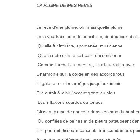
LA PLUME DE MES REVES
Je rêve d'une plume, oh, mais quelle plume
Je la voudrais toute de sensibilité, de douceur et s’i
Qu'elle fut intuitive, spontanée, musicienne
Que la note sienne soit celle qui convienne
Comme l'archet du maestro, il lui faudrait trouver
L'harmonie sur la corde en des accords fous
Et galoper sur les arpèges jusqu'aux infinis
Elle aurait à loisir l'accent grave ou aigu
Les inflexions sourdes ou tenues
Glissant pleine de douceur dans les eaux du bonhe
Ou gonflées de peines et de pleurs pataugeant dan
Elle pourrait discourir concepts transcendantaux puis 
A son gré, elle décrirait des spirales inouïes