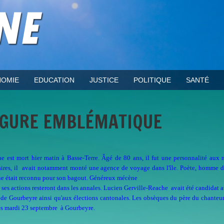
OMIE
EDUCATION
JUSTICE
POLITIQUE
SANTÉ
FIGURE EMBLÉMATIQUE
e est mort hier matin à Basse-Terre. Âgé de 80 ans, il fut une personnalité aux 
aires, il avait notamment monté une agence de voyage dans l'île. Poète, homme de
e était reconnu pour son bagout. Généreux mécène
s, ses actions resteront dans les annales. Lucien Gerville-Reache avait été candidat 
 de Gourbeyre ainsi qu'aux élections cantonales. Les obsèques du père du chanteu
es mardi 23 septembre à Gourbeyre.