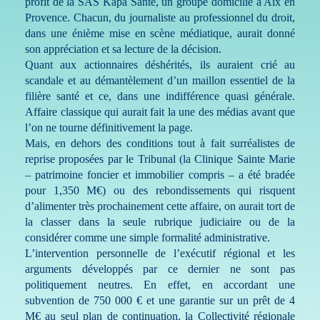
profit de la SAS Kapa Santé, un groupe domicilié à Aix en
Provence. Chacun, du journaliste au professionnel du droit,
dans une énième mise en scène médiatique, aurait donné
son appréciation et sa lecture de la décision.
Quant aux actionnaires déshérités, ils auraient crié au
scandale et au démantèlement d’un maillon essentiel de la
filière santé et ce, dans une indifférence quasi générale.
Affaire classique qui aurait fait la une des médias avant que
l’on ne tourne définitivement la page.
Mais, en dehors des conditions tout à fait surréalistes de
reprise proposées par le Tribunal (la Clinique Sainte Marie
– patrimoine foncier et immobilier compris – a été bradée
pour 1,350 M€) ou des rebondissements qui risquent
d’alimenter très prochainement cette affaire, on aurait tort de
la classer dans la seule rubrique judiciaire ou de la
considérer comme une simple formalité administrative.
L’intervention personnelle de l’exécutif régional et les
arguments développés par ce dernier ne sont pas
politiquement neutres. En effet, en accordant une
subvention de 750 000 € et une garantie sur un prêt de 4
M€ au seul plan de continuation, la Collectivité régionale