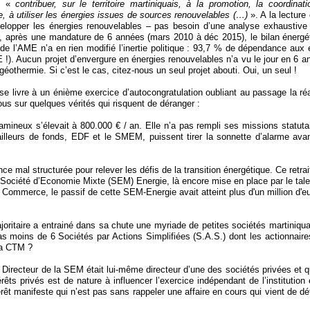
de «
contribuer, sur le territoire martiniquais, à la promotion, la coordinati
, à utiliser les énergies issues de sources renouvelables (…)
». A la lecture
velopper les énergies renouvelables – pas besoin d’une analyse exhaustive
ar, après une mandature de 6 années (mars 2010 à déc 2015), le bilan
énergé
e l’AME n’a en rien modifié l’inertie politique :
93,7 % de dépendance aux é
!). Aucun projet d’envergure en énergies renouvelables n’a vu le jour en 6 an
géothermie. Si c’est le cas, citez-nous un seul projet
abouti. Oui, un seul !
 livre à un énième exercice d’autocongratulation oubliant au passage la réa
-nous sur quelques vérités qui risquent de déranger :
amineux s’élevait à 800.000 € / an. Elle n’a pas rempli ses missions statutair
illeurs de fonds, EDF et le SMEM, puissent tirer la sonnette d’alarme ava
ce mal structurée pour relever les défis de la transition énergétique. Ce retrait
 la Société d’Economie Mixte (SEM) Energie, là encore mise en place par le tal
ommerce, le passif de cette SEM-Energie avait atteint plus d'un million d'eu
ajoritaire a entrainé dans sa chute une myriade de petites sociétés martiniqua
pas moins de 6 Sociétés par Actions Simplifiées (S.A.S.) dont les actionnaire
la CTM ?
e Directeur de la SEM était lui-même directeur d’une des sociétés privées et q
térêts privés est de nature à influencer l’exercice indépendant de l’institution
ntérêt manifeste qui n’est pas sans rappeler une affaire en cours qui vient de dé