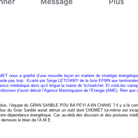
T nous a gratifié d’une nouvelle leçon en matière de stratégie énergétique
ttarde pas trop. Ecarté par Serge LETCHIMY de la liste EPMN aux territoriales,
nce médiatique alors qu’il brigue la mairie de Schoelcher. Et voilà les vainq
fesseur d’avoir détruit l’Agence Martiniquaise de l’Energie (AME). Rien que 
ois de plus, l’équipe du GRAN SANBLE POU BA PEYI A AN CHANS ? Il y a là c
s élus du Gran Sanblé aurait détruit un outil dont CHOMET lui-même est inca
de notre dépendance énergétique. Car, au-delà des discours et des postures méd
e demeure le bilan de l’A.M.E.