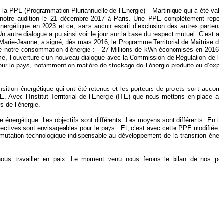
 PPE (Programmation Pluriannuelle de l’Energie) – Martinique qui a été val
ès notre audition le 21 décembre 2017 à Paris. Une PPE complètement rep
nergétique en 2023 et ce, sans aucun esprit d’exclusion des autres parten
autre dialogue a pu ainsi voir le jour sur la base du respect mutuel. C’est 
 Marie-Jeanne, a signé, dès mars 2016, le Programme Territorial de Maîtrise d
e notre consommation d’énergie : - 27 Millions de kWh économisés en 2016
e, l’ouverture d’un nouveau dialogue avec la Commission de Régulation de l
 pour le pays, notamment en matière de stockage de l’énergie produite ou d’exp
transition énergétique qui ont été retenus et les porteurs de projets sont acc
 Avec l’Institut Territorial de l’Energie (ITE) que nous mettons en place 
s de l’énergie.
ie énergétique. Les objectifs sont différents. Les moyens sont différents. En 
ectives sont envisageables pour le pays. Et, c’est avec cette PPE modifiée 
 mutation technologique indispensable au développement de la transition éne
ous travailler en paix. Le moment venu nous ferons le bilan de nos po