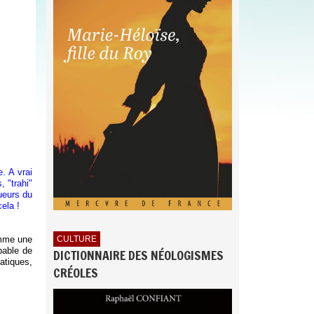
. A vrai
 "trahi"
ueurs du
cela !
omme une
CULTURE
pable de
DICTIONNAIRE DES NÉOLOGISMES
iatiques,
CRÉOLES