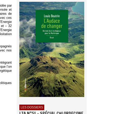
idée par
ensée et
aires de
avec ces
’Energie
 et – 32
’Energie
loitation
ompagnés
avec nos
intégrant
que l’on
rgétique
litiques
LES DOSSIERS
LTA N°51 - SPÉCIAL CHLORDECONE