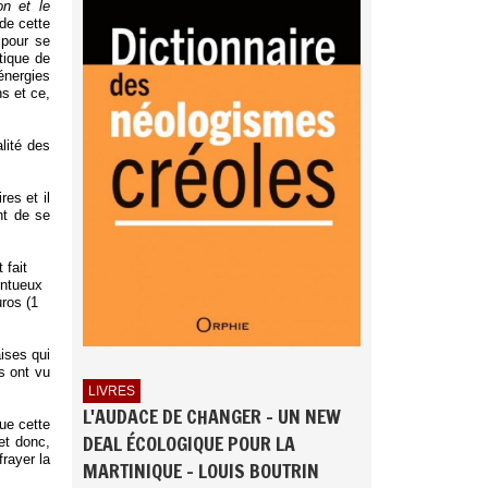
on et le
 de cette
 pour se
tique de
nergies
s et ce,
lité des
es et il
nt de se
 fait
entueux
ros (1
ises qui
s ont vu
LIVRES
L'AUDACE DE CHANGER - UN NEW
ue cette
DEAL ÉCOLOGIQUE POUR LA
 et donc,
frayer la
MARTINIQUE - LOUIS BOUTRIN