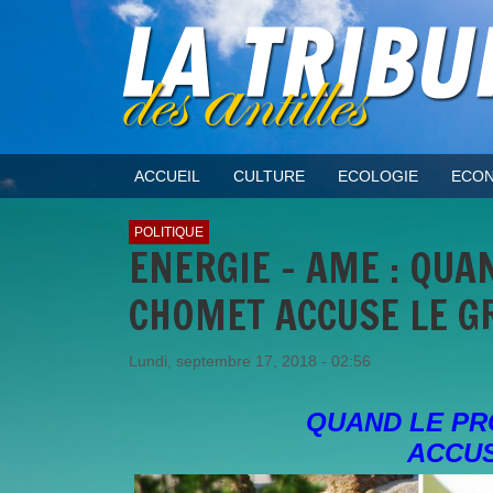
ACCUEIL
CULTURE
ECOLOGIE
ECON
POLITIQUE
ENERGIE - AME : QUA
CHOMET ACCUSE LE G
Lundi, septembre 17, 2018 - 02:56
QUAND LE PR
ACCUS