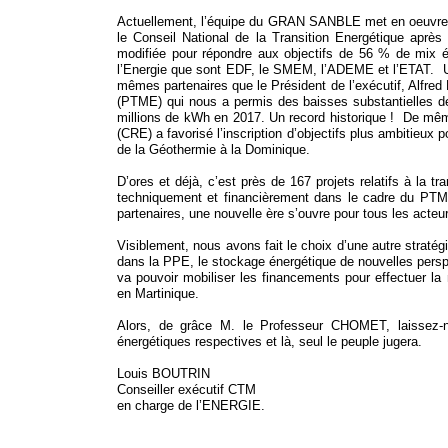
Actuellement, l’équipe du GRAN SANBLE met en oeuvre la
le Conseil National de la Transition Energétique apr
modifiée pour répondre aux objectifs de 56 % de mix é
l’Energie que sont EDF, le SMEM, l’ADEME et l’ETAT. Un 
mêmes partenaires que le Président de l’exécutif, Alfred
(PTME) qui nous a permis des baisses substantielles d
millions de kWh en 2017. Un record historique ! De mêm
(CRE) a favorisé l’inscription d’objectifs plus ambitieux
de la Géothermie à la Dominique.
D’ores et déjà, c’est près de 167 projets relatifs à la 
techniquement et financièrement dans le cadre du PTME.
partenaires, une nouvelle ère s’ouvre pour tous les acteur
Visiblement, nous avons fait le choix d’une autre stratég
dans la PPE, le stockage énergétique de nouvelles persp
va pouvoir mobiliser les financements pour effectuer la
en Martinique.
Alors, de grâce M. le Professeur CHOMET, laissez-n
énergétiques respectives et là, seul le peuple jugera.
Louis BOUTRIN
Conseiller exécutif CTM
en charge de l’ENERGIE.