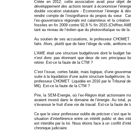
Créée en 2012, cette association avait pour objet 
développement des actions tenant à économiser l’énergie
double vocation statutaire - Economiser l’énergie & dé
rendre compte de l’insignifiance du propos du sieur. C
l’ex-gouvernance régionale est calamiteux et la création d
fossiles en fin 2009 contre 92,8 % fin 2015
(Chiffres AME 
tant au niveau de l’éolien que du photovoltaïque ou de la 
Au soutien de ses accusations, le professeur CHOMET se
faits. Alors, plutôt que de faire l’éloge du vide, arrêtons
L’AME était une structure budgétivore dont le budget far
n’est donc pas étonnant que deux de ses principaux ba
retirer. Est-ce la faute de la CTM ?
C’est l’issue, certes fatale, mais logique, d’une gouvernan
suite à la liquidation d’une autre structure budgétivore,
professeur CHOMET. Liquidée en 2016 par le Tribunal de C
M€). Est-ce la faute de la CTM ?
Pire, la SEM-Energie, où l’ex-Région était actionnaire m
avaient investi dans le domaine de l’énergie. Au total, 
s'évanouir le fruit d'une vie de travail.
Est-ce la faute de 
Ce que le sieur professeur oublie de préciser c’est que l
situation d’interférence entre un intérêt public et des in
est interdite par la loi. Nous étions face à un conflit d’i
chronique judiciaire.