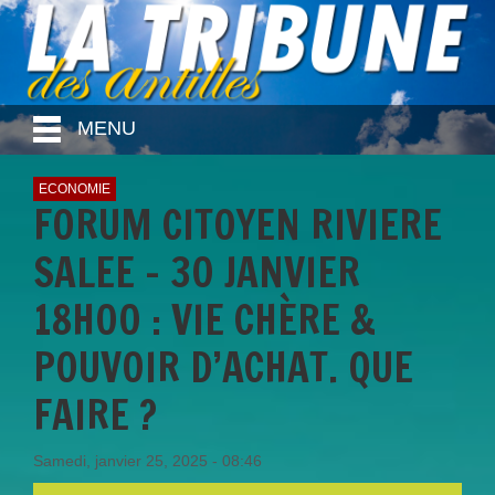
MENU
ECONOMIE
FORUM CITOYEN RIVIERE
SALEE - 30 JANVIER
18H00 : VIE CHÈRE &
POUVOIR D’ACHAT. QUE
FAIRE ?
Samedi, janvier 25, 2025 - 08:46