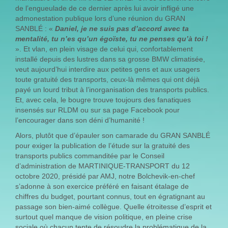
de l’engueulade de ce dernier après lui avoir infligé une
admonestation publique lors d’une réunion du GRAN
SANBLÉ : «
Daniel, je ne suis pas d’accord avec ta
mentalité, tu n’es qu’un égoïste, tu ne penses qu’à toi !
». Et vlan, en plein visage de celui qui, confortablement
installé depuis des lustres dans sa grosse BMW climatisée,
veut aujourd’hui interdire aux petites gens et aux usagers
toute gratuité des transports, ceux-là mêmes qui ont déjà
payé un lourd tribut à l’inorganisation des transports publics.
Et, avec cela, le bougre trouve toujours des fanatiques
insensés sur RLDM ou sur sa page Facebook pour
l’encourager dans son déni d’humanité !
Alors, plutôt que d’épauler son camarade du GRAN SANBLÉ
pour exiger la publication de l’étude sur la gratuité des
transports publics commanditée par le Conseil
d’administration de MARTINIQUE-TRANSPORT du 12
octobre 2020, présidé par AMJ, notre Bolchevik-en-chef
s’adonne à son exercice préféré en faisant étalage de
chiffres du budget, pourtant connus, tout en égratignant au
passage son bien-aimé collègue. Quelle étroitesse d’esprit et
surtout quel manque de vision politique, en pleine crise
sociale où chacun tente de résoudre la problématique de la