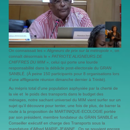
On connaissait les «
Aligneurs de prix sur la métropole
», on
connaît désormais le «
PATRIOTE ALIGNEURS DE
CHIFFRES DU MIM
», celui qui porte une lourde
responsabilité dans la débâcle post-électorale du GRAN
SANBLÉ. (À peine 150 participants pour 8 organisations lors
d’une affligeante réunion dimanche dernier à Trinité).
Au mépris total d’une population asphyxiée par la cherté de
la vie et le poids des transports dans le budget des
ménages, notre sachant universel du MIM vient surfer sur un
sujet qu’il découvre pour tenter, une fois de plus, de barrer la
route à la proposition de MARTINIQUE-ECOLOGIE portée
par son président, membre fondateur du GRAN SANBLÉ et
Conseiller exécutif en charge des Transports sous la
mandature d’Alfred MARIE-JEANNE. On se souvient encore