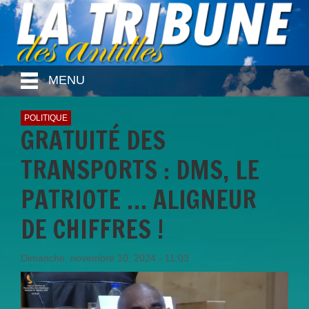
MENU
POLITIQUE
GRATUITÉ DES
TRANSPORTS : DMS, LE
PATRIOTE … ALIGNEUR
DE CHIFFRES !
Dimanche, novembre 10, 2024 - 11:03