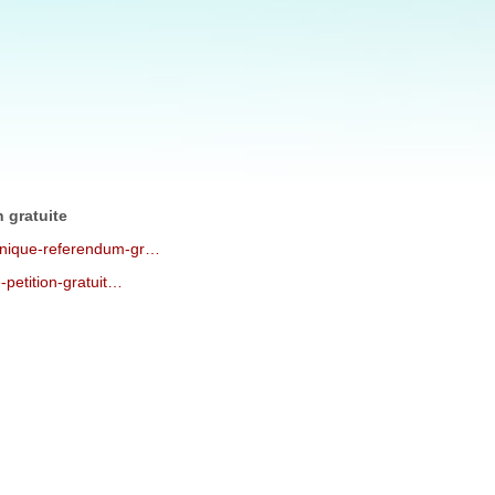
n gratuite
tinique-referendum-gr…
e-petition-gratuit…