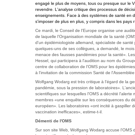
engagé
le plus de moyens
, tous ou presque sur le 
revendre. L'analyse critique des processus de décisi
enseignements. Face à des systèmes de santé en défi
s'imposer de plus en plus, y compris dans les pays r
Ce mardi, le Conseil de l'Europe organise une audit
de laquelle l'Organisation mondiale de la santé (OMS)
d'un épidémiologiste allemand, spécialiste de sant
quelques-uns de ses collègues, a demandé, le mois 
menace des fausses pandémies pour la santé». Les d
Hessel, qui participera à l'audition au nom du Groupe
centre de collaboration de l'OMS pour les épidémies
à l'invitation de la commission Santé de l'Assemblé
Wolfgang Wodarg est très critique à l'égard de la ge
pandémie, sous la pression de laboratoires». L'ancie
scientifiques sur lesquelles l'OMS a décrété l'alert
membres «une enquête sur les conséquences du déc
européen». Les laboratoires «ont incité à gaspiller
vaccination inefficaces», estime-t-il.
Démenti de l'OMS
Sur son site Web, Wolfgang Wodarg accuse l'OMS d'a