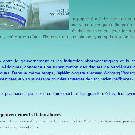
La grippe A a-t-elle servi de pa
une vaste escroquerie financière
révélations viennent jeter le tro
ent, coûte que coûte, d'imposer à la population, y compris aux Antill
on entre le gouvernement et les industries pharmaceutiques et la s
ent véridiques, concerne une surestimation des risques de pandémies 
tiques. Dans le même temps, l
'épidémiologiste allemand Wolfgang Wodar
es destinées aux soins desanté pour des stratégies de vaccination inefficaces»
strie pharmaceutique, celui de l'armement et les grands médias, leur cyn
e gouvernement et laboratoires
emander ce mercredi la création d'une commission d'enquête parlementaire pour d
dustries pharmaceutiques.