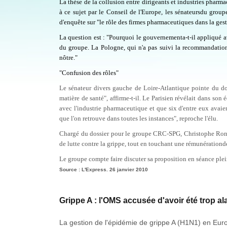
La thèse de la collusion entre dirigeants et industries pharm
à ce sujet par le Conseil de l'Europe, les sénateursdu g
d'enquête sur "le rôle des firmes pharmaceutiques dans la ges
La question est : "Pourquoi le gouvernementa-t-il appliqué 
du groupe. La
Pologne
, qui n'a pas suivi la recommandation
nôtre."
"Confusion des rôles"
Le sénateur divers gauche de Loire-Atlantique pointe du doi
matière de santé", affirme-t-il. Le Parisien révélait dans son
avec l'industrie pharmaceutique et que six d'entre eux ava
que l'on retrouve dans toutes les instances", reproche l'élu.
Chargé du dossier pour le groupe CRC-SPG, Christophe Rond
de lutte contre la grippe, tout en touchant une rémunérationde
Le groupe compte faire discuter sa proposition en séance plein
Source : L'Express. 26 janvier 2010
Grippe A : l'OMS accusée d'avoir été trop al
La gestion de l'épidémie de grippe A (H1N1) en Euro