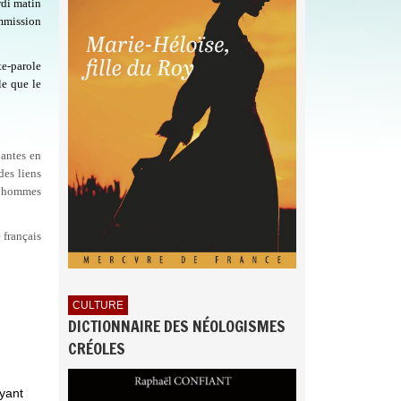
rdi matin
mmission
te-parole
le que le
dantes en
des liens
es hommes
 français
CULTURE
DICTIONNAIRE DES NÉOLOGISMES
CRÉOLES
ayant