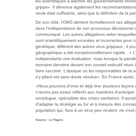
les scientifiques à alarmer les gouvernements mondi
grippe». Il dénonce également les recommandations 
seule était suffisante, ainsi que la définition de la
De son côté, l'OMS dément formellement ces allégati
dans l'indépendance de son processus décisionnel 
communiqué. Les autres allégations selon lesquelles 
sont scientifiquement erronées et incorrectes pour ce 
génétique, différent des autres virus grippaux ; il 
géographique a été exceptionnellement rapide…» L'
indépendants une évaluation, mais lorsque la pandé
semaine dernière devant son conseil exécutif réuni 
faire vacciner. L'époque où les responsables de la
s'y plient est sans doute révolue». En France aussi
«Nous pouvons d'ores et déjà tirer plusieurs leçons 
n'avons pas assez réfléchi aux manières d'anticiper 
sociologue, spécialiste des crises sanitaires. Il aur
d'adapter la stratégie au fur et à mesure des conn
population qui, face à un virus peu virulent, ne s'es
Source : Le Figaro