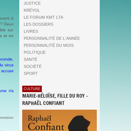
JUSTICE
KRÉYOL
LE FORUM KMT LTA
ravent à
 ? Deux
LES DOSSIERS
uble sur
LIVRES
es et en
PERSONNALITÉ DE L'ANNÉE
PERSONNALITÉ DU MOIS
POLITIQUE
econde,
SANTÉ
du virus
SOCIÉTÉ
g accuse
SPORT
.
CULTURE
isme n'a
MARIE-HÉLOÏSE, FILLE DU ROY -
RAPHAËL CONFIANT
éterminer