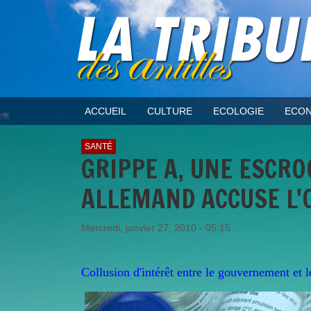
ACCUEIL
CULTURE
ECOLOGIE
ECON
SANTÉ
GRIPPE A, UNE ESCRO
ALLEMAND ACCUSE L'O
Mercredi, janvier 27, 2010 - 05:15
Collusion d'intérêt entre le gouvernement et 