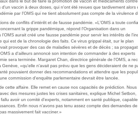
aux dans le but de faire la promotion de vaccin et médicaments contre
d'un vaccin à deux doses, qui n'ont été revues que tardivement alors
 pandémie par l'OMS qui ne tient absolument pas compte de la virulence d
ons de conflits d'intérêt et de fausse pandémie. «L'OMS a toute confi
concernant la grippe pandémique, répond l'Organisation dans un
l'OMS aurait créé une fausse pandémie pour servir les intérêts de l'in
qui est de la chronologie des faits. Ce virus grippal était, sur le plan
pouvait provoquer des cas de maladies sévères et de décès ; sa propagat
OMS a d'ailleurs annoncé son intention de commander à des experts
mie sera terminée. Margaret Chan, directrice générale de l'OMS, a re
à Genève, «qu'elle n'avait pas prévu que les gens décideraient de ne p
 santé pouvaient donner des recommandations et attendre que les popul
, une commission d'enquête parlementaire devrait être lancée.
de cette affaire. Elle remet en cause nos capacités de prédiction. Nous
avec des mesures justes les crises sanitaires, explique Michel Setbon,
ait fallu avoir un comité d'experts, notamment en santé publique, capable
aissances. Enfin nous n'avons pas tenu assez compte des demandes de 
t pas massivement fait vacciner.»