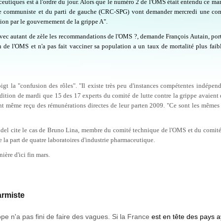
aceutiques est à l'ordre du jour. Alors que le numéro 2 de l'OMS était entendu ce ma
roupe communiste et du parti de gauche (CRC-SPG) vont demander mercredi une co
tion par le gouvernement de la grippe A".
avec autant de zèle les recommandations de l'OMS ?, demande François Autain, por
 de l'OMS et n'a pas fait vacciner sa population a un taux de mortalité plus faib
gt la "confusion des rôles". "Il existe très peu d'instances compétentes indépen
 édition de mardi que 15 des 17 experts du comité de lutte contre la grippe avaient 
ient même reçu des rémunérations directes de leur parten 2009. "Ce sont les mêm
el cite le cas de Bruno Lina, membre du comité technique de l'OMS et du comité
 la part de quatre laboratoires d'industrie pharmaceutique.
ière d'ici fin mars.
armiste
pe n'a pas fini de faire des vagues. Si la France
est en tête des pays 