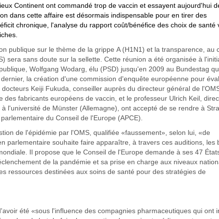
Vieux Continent ont commandé trop de vaccin et essayent aujourd'hui d
on dans cette affaire est désormais indispensable pour en tirer des
cit chronique, l'analyse du rapport coût/bénéfice des choix de santé 
iches.
ion publique sur le thème de la grippe A (H1N1) et la transparence, au 
 sera sans doute sur la sellette. Cette réunion a été organisée à l'initi
é publique, Wolfgang­ Wodarg, élu (PSD) jusqu'en 2009 au Bundestag qu
dernier, la création d'une commission d'enquête européenne pour éval
octeurs Keiji Fukuda, conseiller auprès du directeur général de l'OM
 des fabricants européens de vaccin, et le professeur Ulrich Keil, dire
 à l'université de Münster (Allemagne), ont accepté de se rendre à Str
e parlementaire du Conseil de l'Europe (APCE).
stion de l'épidémie par l'OMS, qualifiée «faussement», selon lui, «de
n parlementaire souhaite faire apparaître, à travers ces auditions, les
e mondiale. Il propose que le Conseil de l'Europe demande à ses 47 État
lenchement de la pandémie et sa prise en charge aux niveaux nation
 des ressources destinées aux soins de santé pour des stratégies de
voir été «sous l'influence des compagnies pharmaceutiques qui ont i