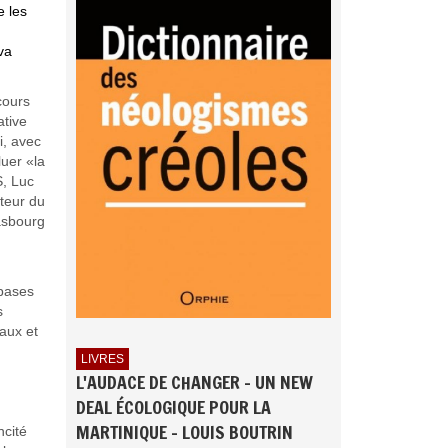
e les
va
cours
ative
i, avec
uer «la
S, Luc
cteur du
asbourg
 bases
s
aux et
LIVRES
L'AUDACE DE CHANGER - UN NEW
DEAL ÉCOLOGIQUE POUR LA
MARTINIQUE - LOUIS BOUTRIN
ncité