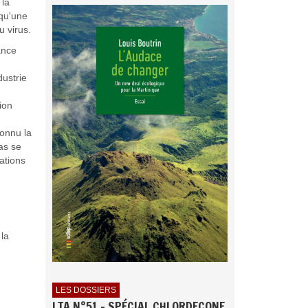
 la
 qu'une
u virus.
ance
dustrie
ion
connu la
as se
ations
la
LES DOSSIERS
LTA N°51 - SPÉCIAL CHLORDECONE