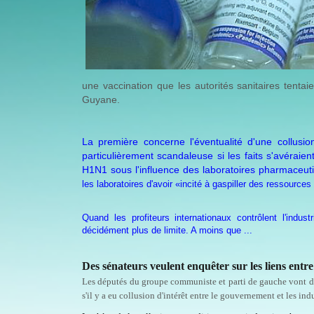
une vaccination que les autorités sanitaires tentai
Guyane.
La première concerne l'éventualité d'une collusi
particulièrement scandaleuse si les faits s'avérai
H1N1 sous l'influence des laboratoires pharmaceu
les laboratoires d'avoir «incité à gaspiller des ressourc
Quand les profiteurs internationaux contrôlent l'indu
décidément plus de limite. A moins que ...
Des sénateurs veulent enquêter sur les liens entr
Les députés du groupe communiste et parti de gauche vont d
s'il y a eu collusion d'intérêt entre le gouvernement et les in